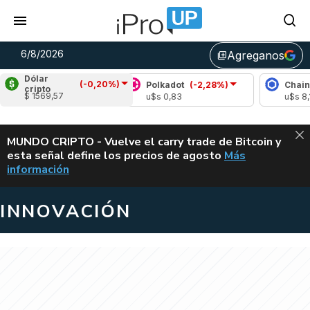
6/8/2026
Agreganos
library_add
Dólar
(-0,20%)
anche
(-0,02%)
Polkadot
(-2,28%)
Chainlink
(0
cripto
$ 1569,57
,66
u$s 0,83
u$s 8,15
ALERTA
MUNDO CRIPTO - Vuelve el carry trade de Bitcoin y
esta señal define los precios de agosto
Más
VUELVE EL CAR
información
INNOVACIÓN