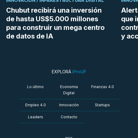
INNOVACIÓN /
INFRAESTRUCTURA DIGITAL
INNOVA
Chubut recibirá una inversión
Aler
de hasta US$5.000 millones
que i
para construir un mega centro
cont
de datos de IA
y ac
EXPLORÁ
iProUP
Lo último
Economía
Finanzas 4.0
Digital
Empleo 4.0
Innovación
Startups
Leaders
Contacto