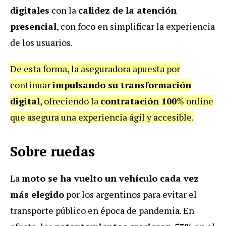
digitales
con la
calidez de la atención
presencial
, con foco en simplificar la experiencia
de los usuarios.
De esta forma, la aseguradora apuesta por
continuar
impulsando su transformación
digital
, ofreciendo la
contratación 100
% online
que asegura una experiencia ágil y accesible.
Sobre ruedas
La
moto
se ha vuelto un vehículo cada vez
más elegido
por los argentinos para evitar el
transporte público en época de pandemia. En