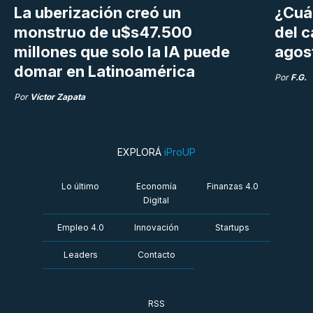
La uberización creó un
¿Cuá
monstruo de u$s47.500
del 
millones que solo la IA puede
agos
domar en Latinoamérica
Por
F.G.
Por
Víctor Zapata
EXPLORÁ
iProUP
Lo último
Economía
Finanzas 4.0
Digital
Empleo 4.0
Innovación
Startups
Leaders
Contacto
RSS