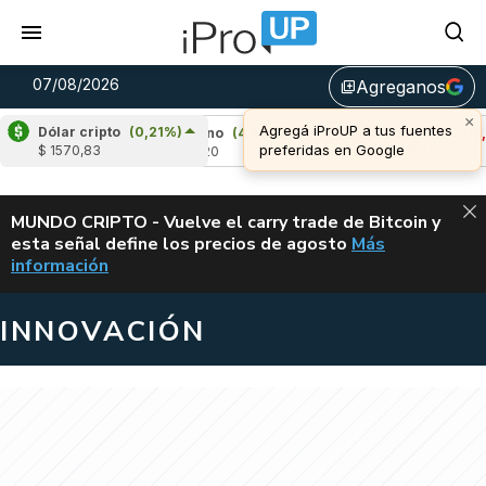
07/08/2026
Agreganos
library_add
Dólar cripto
(0,21%)
%)
Cardano
(4,80%)
Avalanche
(-3,48%)
$ 1570,83
u$s 0,20
u$s 6,42
ALERTA
MUNDO CRIPTO - Vuelve el carry trade de Bitcoin y
esta señal define los precios de agosto
Más
VUELVE EL CAR
información
INNOVACIÓN