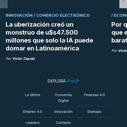
INNOVACIÓN /
COMERCIO ELECTRÓNICO
/
ECON
La uberización creó un
Por q
monstruo de u$s47.500
que e
millones que solo la IA puede
bara
domar en Latinoamérica
Por
Vícto
Por
Víctor Zapata
EXPLORÁ
iProUP
Lo último
Economía
Finanzas 4.0
Digital
Empleo 4.0
Innovación
Startups
Leaders
Contacto