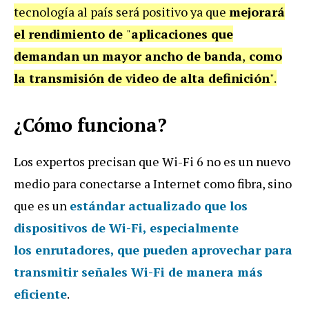
tecnología al país será positivo ya que
mejorará
el rendimiento de
"
aplicaciones que
demandan un mayor ancho de banda
,
como
la transmisión de video de alta definición
".
¿Cómo funciona?
Los expertos precisan que Wi-Fi 6 no es un nuevo
medio para conectarse a Internet como fibra, sino
que es un
estándar actualizado que los
dispositivos de Wi-Fi, especialmente
los
enrutadores
, que pueden aprovechar para
transmitir
señales Wi-Fi de manera más
eficiente
.