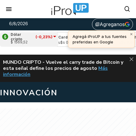
6/8/2026
Agreganos
library_add
×
Dólar
Agregá iProUP a tus fuentes
(-0,23%)
(-1,49%)
Cardano
(8,17%)
Avalanche
(-
cripto
preferidas en Google
$ 1569,52
5
u$s 0,21
u$s 6,46
ALERTA
MUNDO CRIPTO - Vuelve el carry trade de Bitcoin y
esta señal define los precios de agosto
Más
VUELVE EL CAR
información
INNOVACIÓN