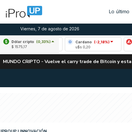
Lo último
Viernes, 7 de agosto de 2026
Dólar cripto
(0,33%)
ipple
(-1,98%)
Cardano
(-2,18%)
Avalanc
$ 1575,17
$s 1,03
u$s 0,20
u$s 6,43
MUNDO CRIPTO - Vuelve el carry trade de Bitcoin y esta
IPROUP
INNOVACIÓN