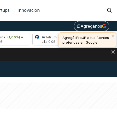
rtups
Innovación
Agreganos
library_add
×
%)
Arbitrum
(-0,94%)
Bitcoin
(0,24%)
Agregá iProUP a tus fuentes
u$s 0,08
u$s 64.903,00
preferidas en Google
DE DE BITCOIN Y ESTA SEÑAL DEFINE LOS PRECIOS DE AG