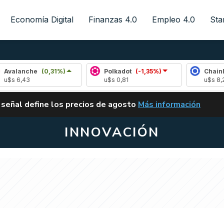
Economía Digital
Finanzas 4.0
Empleo 4.0
Sta
he
(0,31%)
Polkadot
(-1,35%)
Chainlink
(1,06
u$s 0,81
u$s 8,25
ALERTA
 señal define los precios de agosto
Más información
VUELVE EL CARRY TRA
INNOVACIÓN