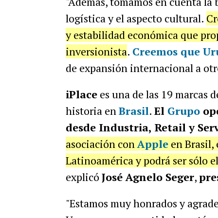
"Además, tomamos en cuenta la b
logística y el aspecto cultural.
Cr
y estabilidad económica que pr
inversionista
.
Creemos que Ur
de expansión internacional a otro
iPlace
es una de las 19 marcas d
historia en
Brasil
.
El
Grupo
ope
desde Industria, Retail y Serv
asociación con
Apple
en Brasil,
Latinoamérica y podrá ser sólo el
explicó
José Agnelo Seger
,
pre
"Estamos muy honrados y agradec