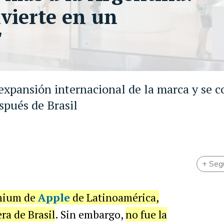
nvierte en un
"
expansión internacional de la marca y se c
spués de Brasil
+ Seg
emium de
Apple
de Latinoamérica,
ra de Brasil
. Sin embargo,
no fue la