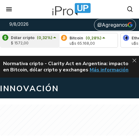
9/8/2026
Agreganos
library_add
Dólar cripto
(0,32%)
Bitcoin
(0,28%)
Ethereum
$ 1572,00
u$s 65.168,00
u$s 1922,1
ALERTA
Normativa cripto - Clarity Act en Argentina: impacto
en Bitcoin, dólar cripto y exchanges
Más información
CLARITY ACT EN AR
INNOVACIÓN