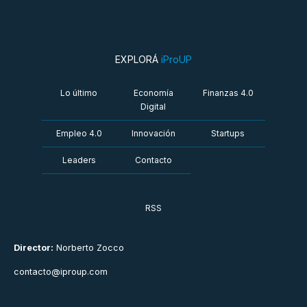
EXPLORÁ
iProUP
Lo último
Economía
Finanzas 4.0
Digital
Empleo 4.0
Innovación
Startups
Leaders
Contacto
RSS
Director:
Norberto Zocco
contacto@iproup.com