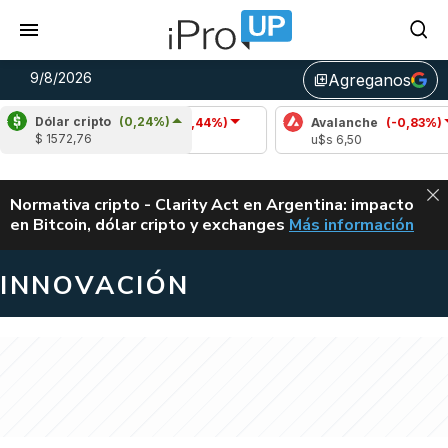
9/8/2026
Agreganos
library_add
Dólar cripto
(0,24%)
Cardano
(-1,44%)
Avalanche
(-0,83%)
$ 1572,76
u$s 0,20
u$s 6,50
ALERTA
Normativa cripto - Clarity Act en Argentina: impacto
en Bitcoin, dólar cripto y exchanges
Más información
CLARITY ACT EN AR
INNOVACIÓN