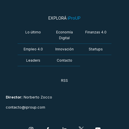
EXPLORÁ
iProUP
Lo último
Economía
Finanzas 4.0
Digital
Empleo 4.0
Innovación
Startups
Leaders
Contacto
RSS
Director:
Norberto Zocco
contacto@iproup.com