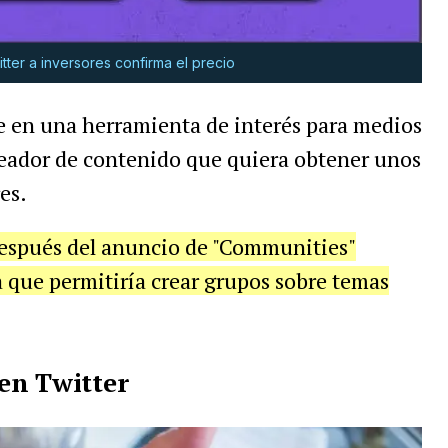
tter a inversores confirma el precio
se en una herramienta de interés para medios
creador de contenido que quiera obtener unos
es.
después del anuncio de "Communities"
que permitiría crear grupos sobre temas
en Twitter