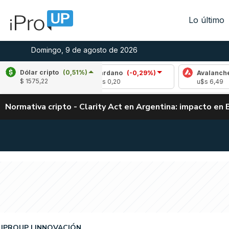
Lo último
Domingo, 9 de agosto de 2026
Dólar cripto
(0,51%)
)
Cardano
(-0,29%)
Avalanche
(-1,09%)
$ 1575,22
u$s 0,20
u$s 6,49
Normativa cripto - Clarity Act en Argentina: impacto en 
IPROUP
INNOVACIÓN