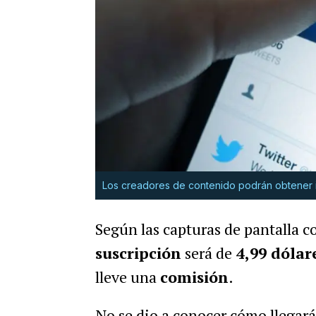
Los creadores de contenido podrán obtener i
Según las capturas de pantalla c
suscripción
será de
4,99 dólar
lleve una
comisión
.
No se dio a conocer cómo llegará 