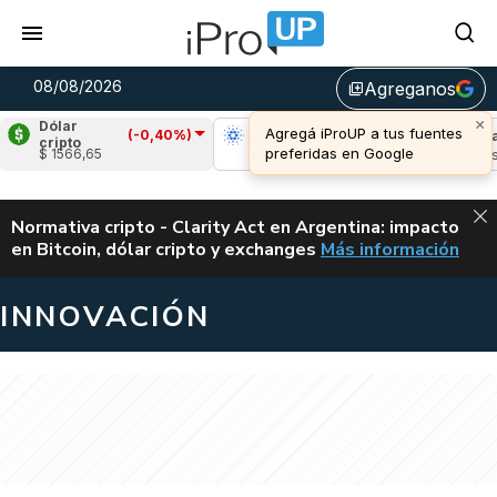
08/08/2026
Agreganos
library_add
Dólar
(-0,40%)
le
(1,87%)
Cardano
(0,75%)
Avalanche
cripto
$ 1566,65
1,03
u$s 0,20
u$s 6,54
ALERTA
Normativa cripto - Clarity Act en Argentina: impacto
en Bitcoin, dólar cripto y exchanges
Más información
CLARITY ACT EN AR
INNOVACIÓN