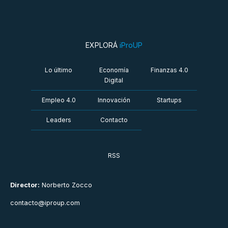
EXPLORÁ
iProUP
Lo último
Economía
Finanzas 4.0
Digital
Empleo 4.0
Innovación
Startups
Leaders
Contacto
RSS
Director:
Norberto Zocco
contacto@iproup.com