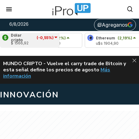
6/8/2026
Agreganos
library_add
Dólar
(-0,55%)
Bitcoin
(0,72%)
Ethereum
(2,19%)
cripto
$ 1566,92
u$s 64.500,00
u$s 1904,90
ALERTA
MUNDO CRIPTO - Vuelve el carry trade de Bitcoin y
esta señal define los precios de agosto
Más
VUELVE EL CAR
información
INNOVACIÓN