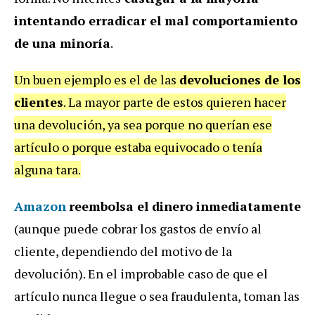
intentando erradicar el mal comportamiento
de una minoría
.
Un buen ejemplo es el de las
devoluciones de los
clientes
. La mayor parte de estos quieren hacer
una devolución, ya sea porque no querían ese
artículo o porque estaba equivocado o tenía
alguna tara.
Amazon
reembolsa el dinero inmediatamente
(aunque puede cobrar los gastos de envío al
cliente, dependiendo del motivo de la
devolución). En el improbable caso de que el
artículo nunca llegue o sea fraudulenta, toman las