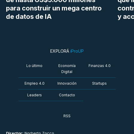
para construir un mega centro
cont
de datos de IA
y ac
EXPLORÁ
iProUP
Lo último
Economía
Finanzas 4.0
Digital
Empleo 4.0
Innovación
Startups
Leaders
Contacto
RSS
Director:
Norberto Zocco