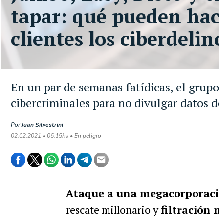
tapar: qué pueden hac
clientes los ciberdeli
En un par de semanas fatídicas, el grupo
cibercriminales para no divulgar datos d
Por
Juan Silvestrini
02.02.2021 • 06:15hs • En peligro
Ataque a una megacorporac
rescate millonario y
filtración 