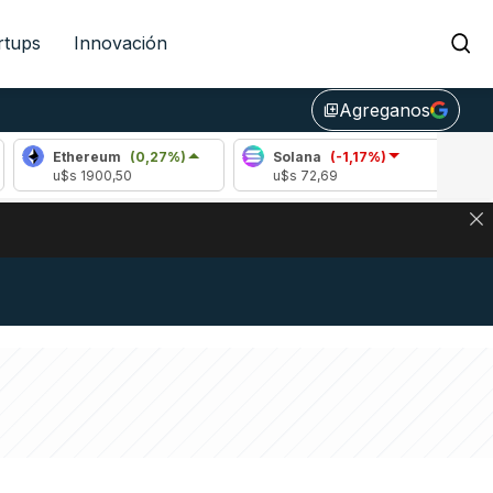
rtups
Innovación
Agreganos
library_add
hereum
(0,27%)
Solana
(-1,17%)
Ripple
(-
s 1900,50
u$s 72,69
u$s 1,03
DE DE BITCOIN Y ESTA SEÑAL DEFINE LOS PRECIOS DE AG