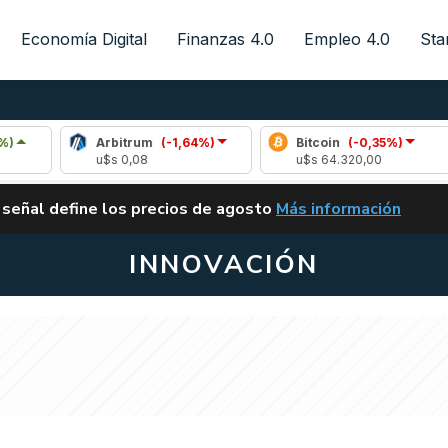
Economía Digital
Finanzas 4.0
Empleo 4.0
Sta
Arbitrum
(-1,64%)
Bitcoin
(-0,35%)
Et
u$s 0,08
u$s 64.320,00
u$
ALERTA
 señal define los precios de agosto
Más información
VUELVE EL CARRY TRA
INNOVACIÓN