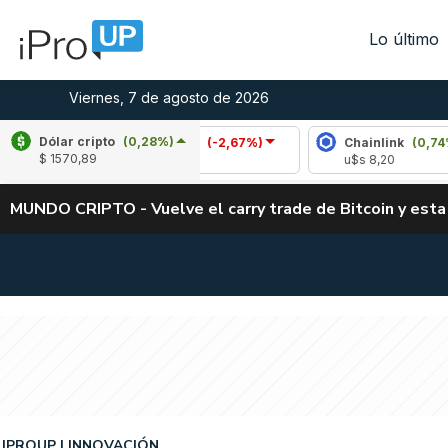
Lo último
Viernes, 7 de agosto de 2026
Dólar cripto
(0,28%)
%)
Polkadot
(-2,67%)
Chainlink
(0,74%)
$ 1570,89
u$s 0,82
u$s 8,20
MUNDO CRIPTO - Vuelve el carry trade de Bitcoin y esta
IPROUP
INNOVACIÓN