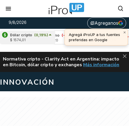
9/8/2026
Agreganos
library_add
Dólar cripto
(0,19%)
)
Cardano
(-0,02%)
Avalanche
(-1,08%)
$ 1574,01
u$s 0,20
u$s 6,49
ALERTA
Normativa cripto - Clarity Act en Argentina: impacto
en Bitcoin, dólar cripto y exchanges
Más información
CLARITY ACT EN AR
INNOVACIÓN