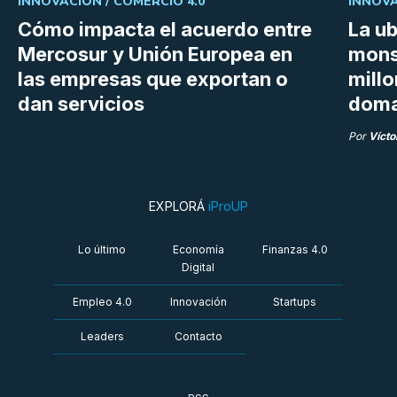
INNOVACIÓN /
COMERCIO 4.0
INNOVA
Cómo impacta el acuerdo entre
La ub
Mercosur y Unión Europea en
mons
las empresas que exportan o
millo
dan servicios
doma
Por
Vícto
EXPLORÁ
iProUP
Lo último
Economía
Finanzas 4.0
Digital
Empleo 4.0
Innovación
Startups
Leaders
Contacto