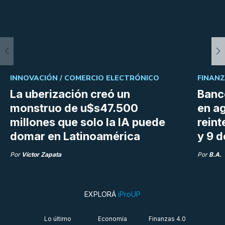
INNOVACIÓN /
COMERCIO ELECTRÓNICO
FINANZ
La uberización creó un
Banc
monstruo de u$s47.500
en a
millones que solo la IA puede
reint
domar en Latinoamérica
y 9 
Por
Víctor Zapata
Por
B.A.
EXPLORÁ
iProUP
Lo último
Economía
Finanzas 4.0