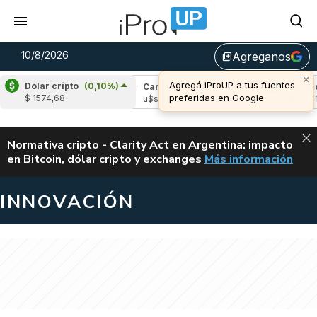
10/8/2026
Agreganos
library_add
Dólar cripto
(0,10%)
(-0,43%)
Cardano
(-0,87%)
Avalanche
(0
$ 1574,68
3
u$s 0,20
u$s 6,51
ALERTA
Normativa cripto - Clarity Act en Argentina: impacto
en Bitcoin, dólar cripto y exchanges
Más información
CLARITY ACT EN AR
INNOVACIÓN