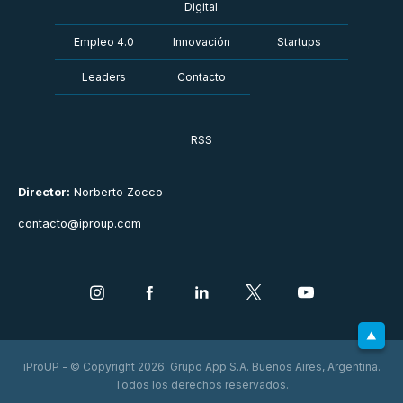
Digital
Empleo 4.0
Innovación
Startups
Leaders
Contacto
RSS
Director:
Norberto Zocco
contacto@iproup.com
iProUP - © Copyright 2026. Grupo App S.A. Buenos Aires, Argentina.
Todos los derechos reservados.