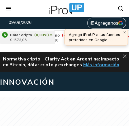
09/08/2026
Agreganos
library_add
×
Agregá iProUP a tus fuentes
Dólar cripto
(0,30%)
,36%)
Cardano
(-2,11%)
Avalanche
(-1,30%
preferidas en Google
$ 1573,06
u$s 0,20
u$s 6,47
ALERTA
Normativa cripto - Clarity Act en Argentina: impacto
en Bitcoin, dólar cripto y exchanges
Más información
CLARITY ACT EN AR
INNOVACIÓN