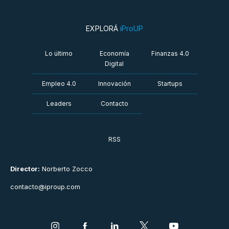
EXPLORÁ
iProUP
Lo último
Economía
Finanzas 4.0
Digital
Empleo 4.0
Innovación
Startups
Leaders
Contacto
RSS
Director:
Norberto Zocco
contacto@iproup.com