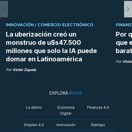
INNOVACIÓN /
COMERCIO ELECTRÓNICO
FINANZ
La uberización creó un
Por q
monstruo de u$s47.500
que e
millones que solo la IA puede
bara
domar en Latinoamérica
Por
Vícto
Por
Víctor Zapata
EXPLORÁ
iProUP
Lo último
Economía
Finanzas 4.0
Digital
Empleo 4.0
Innovación
Startups