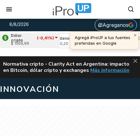
8/8/2026
Agreganos
library_add
×
Dólar
Agregá iProUP a tus fuentes
(-0,41%)
2,51%)
Cardano
(0,76%)
Avalanche
(2,3
cripto
preferidas en Google
$ 1569,99
u$s 0,20
u$s 6,53
ALERTA
Normativa cripto - Clarity Act en Argentina: impacto
en Bitcoin, dólar cripto y exchanges
Más información
CLARITY ACT EN AR
INNOVACIÓN