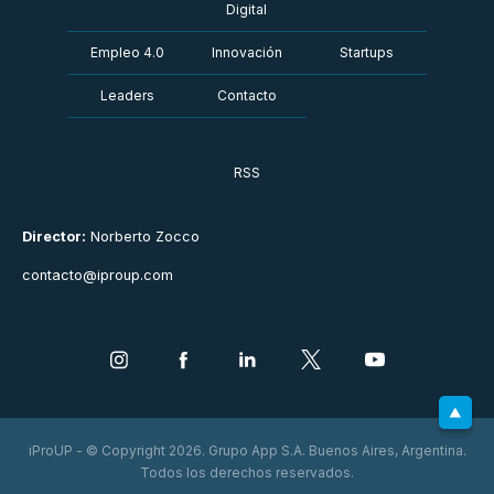
Digital
Empleo 4.0
Innovación
Startups
Leaders
Contacto
RSS
Director:
Norberto Zocco
contacto@iproup.com
iProUP - © Copyright 2026. Grupo App S.A. Buenos Aires, Argentina.
Todos los derechos reservados.