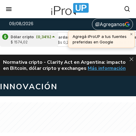
09/08/2026
Agreganos
library_add
×
Agregá iProUP a tus fuentes
Dólar cripto
(0,34%)
(-0,38%)
Cardano
(-1,52%)
Avalanche
(-0
preferidas en Google
$ 1574,02
u$s 0,20
u$s 6,49
ALERTA
Normativa cripto - Clarity Act en Argentina: impacto
en Bitcoin, dólar cripto y exchanges
Más información
CLARITY ACT EN AR
INNOVACIÓN