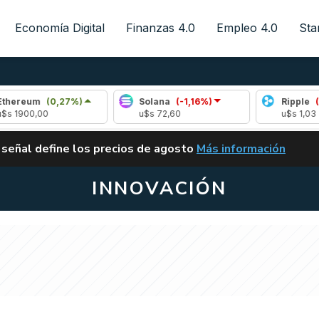
Economía Digital
Finanzas 4.0
Empleo 4.0
Sta
(0,27%)
Solana
(-1,16%)
Ripple
(-1,69%)
00
u$s 72,60
u$s 1,03
ALERTA
 señal define los precios de agosto
Más información
VUELVE EL CARRY TRA
INNOVACIÓN