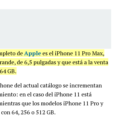
ompleto de
Apple
es el iPhone 11 Pro Max,
rande, de 6,5 pulgadas y que está a la venta
 64 GB.
Phone del actual catálogo se incrementan
iento: en el caso del iPhone 11 está
mientras que los modelos iPhone 11 Pro y
con 64, 256 o 512 GB.