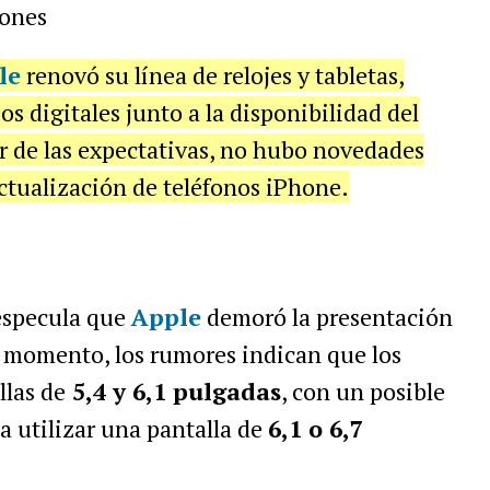
iones
le
renovó su línea de relojes y tabletas,
s digitales junto a la disponibilidad del
r de las expectativas, no hubo novedades
actualización de teléfonos iPhone.
 especula que
Apple
demoró la presentación
l momento, los rumores indican que los
las de
5,4 y 6,1 pulgadas
, con un posible
a utilizar una pantalla de
6,1 o 6,7