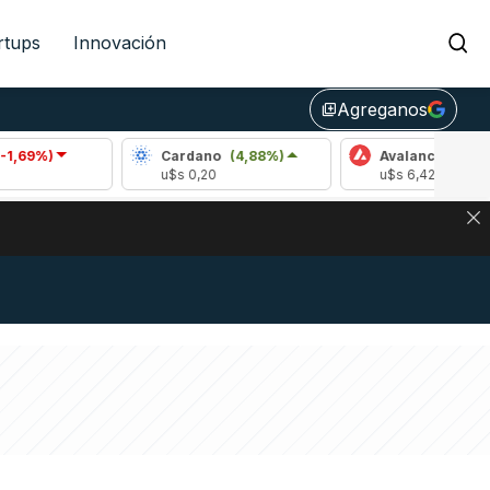
rtups
Innovación
Agreganos
library_add
Cardano
(4,88%)
Avalanche
(-3,38%)
u$s 0,20
u$s 6,42
DE DE BITCOIN Y ESTA SEÑAL DEFINE LOS PRECIOS DE AG