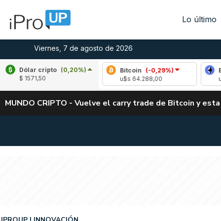
Lo último
Viernes, 7 de agosto de 2026
Dólar cripto
(0,20%)
Bitcoin
(-0,29%)
Ethereum
$ 1571,50
u$s 64.288,00
u$s 1900,
MUNDO CRIPTO - Vuelve el carry trade de Bitcoin y esta
IPROUP
INNOVACIÓN