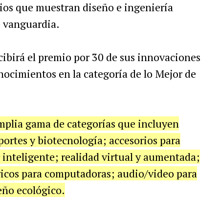
ios
que
muestran
dise
ñ
o
e
ingenier
í
a
e
vanguardia
.
cibir
á
el
premio
por
30
de
sus
innovaciones
nocimientos
en
la
categor
í
a
de
lo
Mejor
de
mplia
gama
de
categor
í
as
que
incluyen
portes
y
biotecnolog
í
a
;
accesorios
para
inteligente
;
realidad
virtual
y
aumentada
;
ricos
para
computadoras
;
audio
/
video
para
e
ñ
o
ecol
ó
gico
.