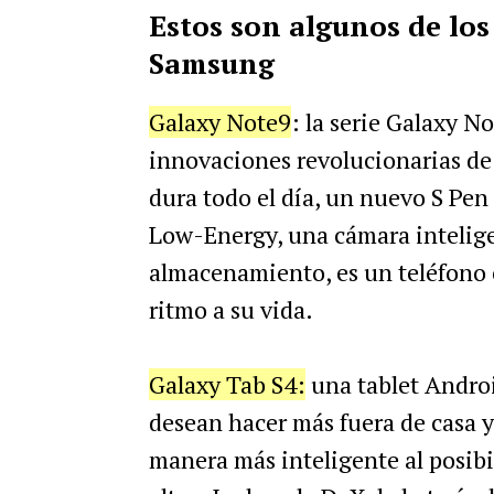
Estos
son
algunos
de
los
Samsung
Galaxy
Note9
:
la
serie
Galaxy
No
innovaciones
revolucionarias
de
dura
todo
el
d
í
a
,
un
nuevo
S
Pen
Low
-
Energy
,
una
c
á
mara
intelig
almacenamiento
,
es
un
tel
é
fono
ritmo
a
su
vida
.
Galaxy
Tab
S4
:
una tablet Androi
desean hacer más fuera de casa y 
manera más inteligente al posibi