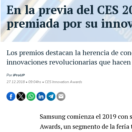
En la previa del CES 
premiada por su inno
Los premios destacan la herencia de con
innovaciones revolucionarias que hacen 
Por
iProUP
27.12.2018 • 09:04hs • CES Innovation Awards
Samsung
comienza
el
2019
con
Awards
,
un
segmento
de
la
feria