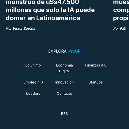
monstruo de u$s47.500
mues
millones que solo la IA puede
compr
domar en Latinoamérica
prop
Por
Víctor Zapata
Por
F.G.
EXPLORÁ
iProUP
Lo último
Economía
Finanzas 4.0
Digital
Empleo 4.0
Innovación
Startups
Leaders
Contacto
RSS