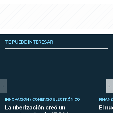
TE PUEDE INTERESAR
INNOVACIÓN /
COMERCIO ELECTRÓNICO
FINANZ
La uberización creó un
El n