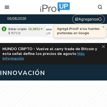
06/08/2026
Agreganos
library_add
×
Agregá iProUP a tus fuentes
Dólar cripto
(0,18%)
2,84%)
Cardano
(6,57%)
Avalanche
(-3,1
preferidas en Google
$ 1571,13
u$s 0,20
u$s 6,46
ALERTA
MUNDO CRIPTO - Vuelve el carry trade de Bitcoin y
esta señal define los precios de agosto
Más
VUELVE EL CAR
información
INNOVACIÓN