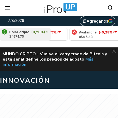
7/8/2026
Agreganos
library_add
Dólar cripto
(0,20%)
Cardano
(-2,79%)
Avalanche
(-0,28%)
Pol
$ 1574,75
u$s 0,20
u$s 6,43
u$s
ALERTA
MUNDO CRIPTO - Vuelve el carry trade de Bitcoin y
esta señal define los precios de agosto
Más
VUELVE EL CAR
información
INNOVACIÓN