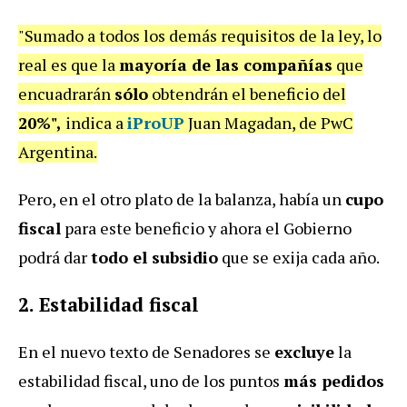
"Sumado a todos los demás requisitos de la ley, lo
real es que la
mayoría de las compañías
que
encuadrarán
sólo
obtendrán el beneficio del
20%",
indica a
iProUP
Juan Magadan, de PwC
Argentina.
Pero, en el otro plato de la balanza, había un
cupo
fiscal
para este beneficio y ahora el Gobierno
podrá dar
todo el subsidio
que se exija cada año.
2.
Estabilidad fiscal
En el nuevo texto de Senadores se
excluye
la
estabilidad fiscal, uno de los puntos
más pedidos