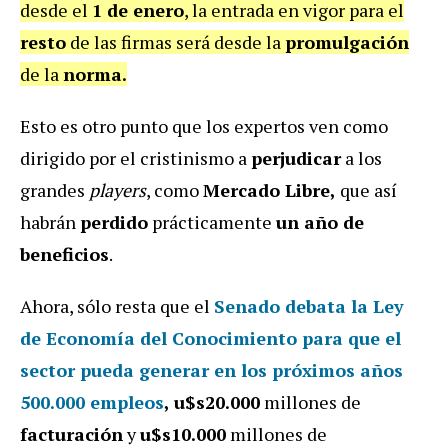
desde el
1 de enero
, la entrada en vigor para el
resto
de las firmas será desde la
promulgación
de la
norma.
Esto es otro punto que los expertos ven como
dirigido por el cristinismo a
perjudicar
a los
grandes
players
, como
Mercado Libre,
que así
habrán
perdido
prácticamente
un año de
beneficios
.
Ahora, sólo resta que el
Senado debata
la Ley
de Economía del Conocimiento para que el
sector pueda generar en los próximos años
500.000 empleos
, u$s20.000
millones de
facturación
y
u$s10.000
millones de