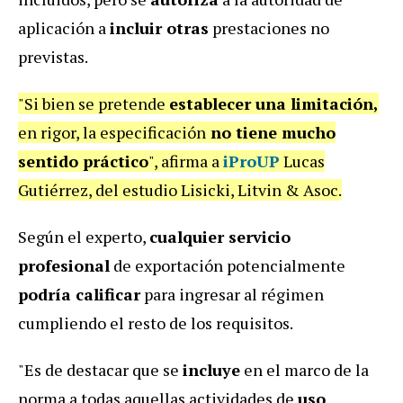
aplicación a
incluir otras
prestaciones no
previstas.
"Si bien se pretende
establecer una limitación,
en rigor, la especificación
no tiene mucho
sentido práctico
", afirma a
iProUP
Lucas
Gutiérrez, del estudio Lisicki, Litvin & Asoc.
Según el experto,
cualquier servicio
profesional
de exportación potencialmente
podría calificar
para ingresar al régimen
cumpliendo el resto de los requisitos.
"Es de destacar que se
incluye
en el marco de la
norma a todas aquellas actividades de
uso