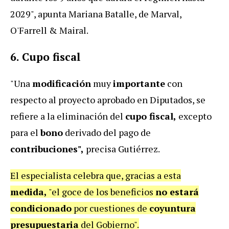
2029", apunta Mariana Batalle, de Marval,
O'Farrell & Mairal.
6. Cupo fiscal
"Una
modificación
muy
importante
con
respecto al proyecto aprobado en Diputados, se
refiere a la eliminación del
cupo fiscal,
excepto
para el
bono
derivado del pago de
contribuciones",
precisa Gutiérrez.
El especialista celebra que, gracias a esta
medida,
"el goce de los beneficios
no estará
condicionado
por cuestiones de
coyuntura
presupuestaria
del Gobierno".