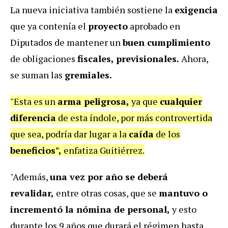
La nueva iniciativa también sostiene la
exigencia
que ya contenía el
proyecto
aprobado en
Diputados de mantener un
buen cumplimiento
de obligaciones
fiscales, previsionales.
Ahora,
se suman las
gremiales.
"Esta es un
arma peligrosa,
ya que
cualquier
diferencia
de esta índole, por más controvertida
que sea, podría dar lugar a la
caída
de los
beneficios",
enfatiza Guitiérrez.
"Además,
una vez por año se deberá
revalidar,
entre otras cosas, que se
mantuvo o
incrementó la nómina de personal,
y esto
durante los 9 años que durará el régimen hasta