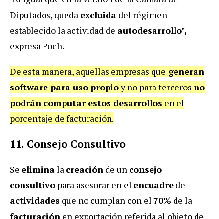
Diputados, queda
excluida
del régimen
establecido la actividad de
autodesarrollo",
expresa Poch.
De esta manera, aquellas empresas que
generan
software para uso propio
y no para terceros
no
podrán computar estos desarrollos
en el
porcentaje de facturación.
11.
Consejo Consultivo
Se
elimina
la
creación
de un
consejo
consultivo
para asesorar en el
encuadre
de
actividades
que no cumplan con el
70%
de la
facturación
en exportación referida al objeto de