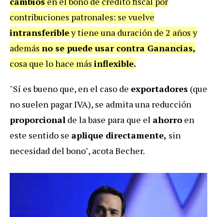
cambios
en el bono de crédito fiscal por
contribuciones patronales: se vuelve
intransferible
y tiene una duración de 2 años y
además
no se puede usar contra Ganancias,
cosa que lo hace más
inflexible.
"Sí es bueno que, en el caso de
exportadores
(que
no suelen pagar IVA), se admita una reducción
proporcional
de la base para que el
ahorro
en
este sentido se
aplique directamente,
sin
necesidad del bono", acota Becher.