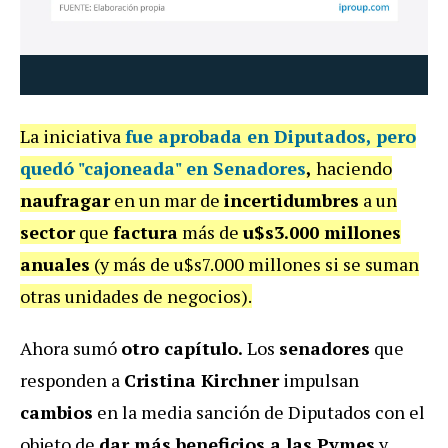
La iniciativa
fue
aprobada
en
Diputados,
pero
quedó
"cajoneada"
en
Senadores
,
haciendo
naufragar
en un mar de
incertidumbres
a un
sector
que
factura
más de
u$s3.000 millones
anuales
(y más de u$s7.000 millones si se suman
otras unidades de negocios).
Ahora sumó
otro capítulo.
Los
senadores
que
responden a
Cristina Kirchner
impulsan
cambios
en la media sanción de Diputados con el
objeto de
dar más beneficios a las Pymes
y