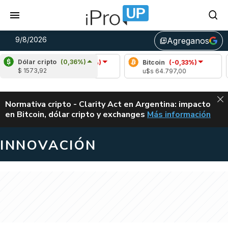
9/8/2026
Agreganos
library_add
Dólar cripto
(0,36%)
Arbitrum
(-1,98%)
Bitcoin
(-0,33%)
Et
$ 1573,92
u$s 0,08
u$s 64.797,00
u$s
ALERTA
Normativa cripto - Clarity Act en Argentina: impacto
en Bitcoin, dólar cripto y exchanges
Más información
CLARITY ACT EN AR
INNOVACIÓN