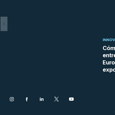
INNOV
Cómo
entr
Euro
expo