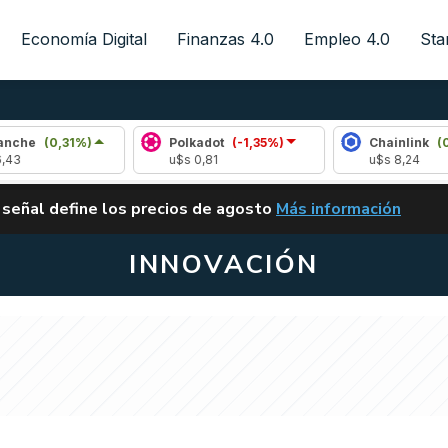
Economía Digital
Finanzas 4.0
Empleo 4.0
Sta
(0,31%)
Polkadot
(-1,35%)
Chainlink
(0,71%)
u$s 0,81
u$s 8,24
ALERTA
 señal define los precios de agosto
Más información
VUELVE EL CARRY TRA
INNOVACIÓN