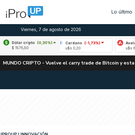
Lo último
Viernes, 7 de agosto de 2026
Dólar cripto
(0,30%)
le
(-2,04%)
Cardano
(-1,73%)
Avalanche
$ 1575,50
1,03
u$s 0,20
u$s 6,43
MUNDO CRIPTO - Vuelve el carry trade de Bitcoin y esta
IPROUP
INNOVACIÓN