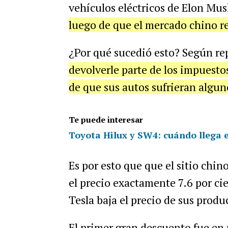
vehículos eléctricos de Elon Mu
luego de que el mercado chino re
¿Por qué sucedió esto? Según r
devolverle parte de los impuest
de que sus autos sufrieran algun
Te puede interesar
Toyota Hilux y SW4: cuándo llega e
Es por esto que que el sitio chin
el precio exactamente 7.6 por cie
Tesla baja el precio de sus prod
El primer gran descuento fue en