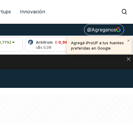
rtups
Innovación
Agreganos
library_add
×
Arbitrum
(-0,94%)
Bitcoin
(0,26%)
Agregá iProUP a tus fuentes
u$s 0,08
u$s 64.921,00
preferidas en Google
DE DE BITCOIN Y ESTA SEÑAL DEFINE LOS PRECIOS DE AG