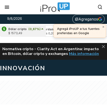
9/8/2026
Agreganos
library_add
×
Agregá iProUP a tus fuentes
Dólar cripto
(0,67%)
(0,06%)
Cardano
(-1,62%)
Avalanche
(-
preferidas en Google
$ 1573,49
4
u$s 0,20
u$s 6,48
ALERTA
Normativa cripto - Clarity Act en Argentina: impacto
en Bitcoin, dólar cripto y exchanges
Más información
CLARITY ACT EN AR
INNOVACIÓN