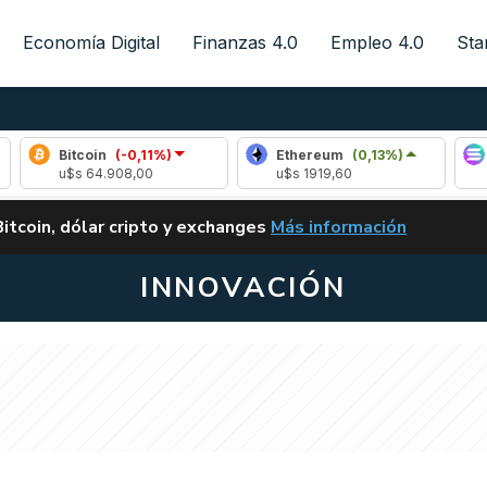
Economía Digital
Finanzas 4.0
Empleo 4.0
Sta
itcoin
(-0,11%)
Ethereum
(0,13%)
Solana
$s 64.908,00
u$s 1919,60
u$s 76,4
ALERTA
Bitcoin, dólar cripto y exchanges
Más información
CLARITY ACT EN ARGENTI
INNOVACIÓN