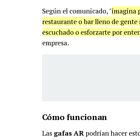
Según el comunicado, "
imagina 
restaurante o bar lleno de gente 
escuchado o esforzarte por enten
empresa.
Cómo funcionan
Las
gafas AR
podrían hacer est