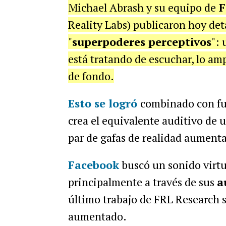
Michael Abrash y su equipo de
F
Reality Labs) publicaron hoy deta
"
superpoderes perceptivos
":
está tratando de escuchar, lo am
de fondo.
Esto se logró
combinado con f
crea el equivalente auditivo de 
par de gafas de realidad aument
Facebook
buscó un sonido virtua
principalmente a través de sus
a
último trabajo de FRL Research s
aumentado.