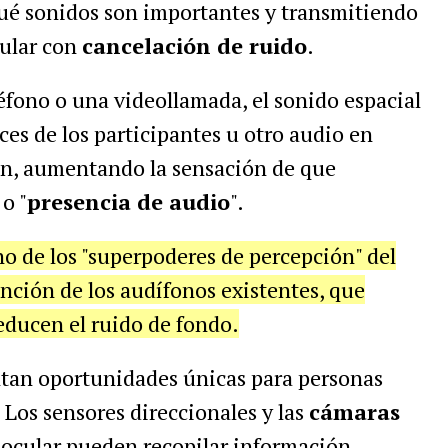
qué sonidos son importantes y transmitiendo
cular con
cancelación de ruido
.
eléfono o una videollamada, el sonido espacial
ces de los participantes u otro audio en
ión, aumentando la sensación de que
o "
presencia de audio
".
ono de los "superpoderes de percepción" del
unción de los audífonos existentes, que
educen el ruido de fondo.
ntan oportunidades únicas para personas
 Los sensores direccionales y las
cámaras
o
ocular pueden recopilar información