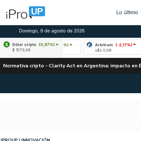
Lo último
Domingo, 9 de agosto de 2026
Dólar cripto
(0,67%)
Chainlink
(0,14%)
Arbitrum
(-2,17%)
B
$ 1573,49
u$s 8,32
u$s 0,08
u
Normativa cripto - Clarity Act en Argentina: impacto en 
IPROUP
INNOVACIÓN