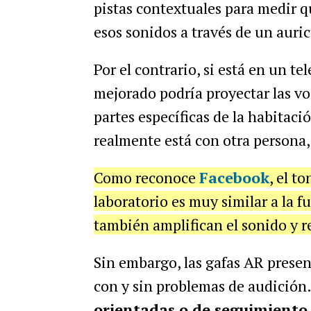
pistas contextuales para medir 
esos sonidos a través de un auri
Por el contrario, si está en un t
mejorado podría proyectar las vo
partes específicas de la habitac
realmente está con otra persona, 
Como reconoce
Facebook
, el t
laboratorio es muy similar a la f
también amplifican el sonido y r
Sin embargo, las gafas AR prese
con y sin problemas de audición.
orientadas o de seguimient