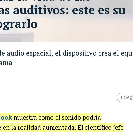
 auditivos: este es su
ograrlo
 audio espacial, el dispositivo crea el equ
rama
+ Seg
book
muestra cómo el sonido podría
n la realidad aumentada. El científico jefe