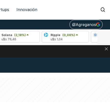
rtups
Innovación
Agreganos
library_add
(2,18%)
Ripple
(0,06%)
Cardano
(-1,62
6
u$s 1,04
u$s 0,20
NA: IMPACTO EN BITCOIN, DÓLAR CRIPTO Y EXCHANGES