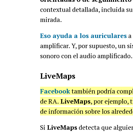
contextual detallada, incluida su
mirada.
Eso ayuda a los auriculares
a 
amplificar. Y, por supuesto, un 
sonoro con el audio amplificado.
LiveMaps
Facebook
también podría comple
de RA.
LiveMaps
, por ejemplo, 
de información sobre los alreded
Si
LiveMaps
detecta que alguien