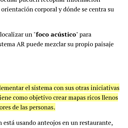
 orientación corporal y dónde se centra su
localizar un "
foco acústico
" para
sistema AR puede mezclar su propio paisaje
mentar el sistema con sus otras iniciativas
tiene como objetivo crear mapas ricos llenos
ores de las personas.
 está usando anteojos en un restaurante,