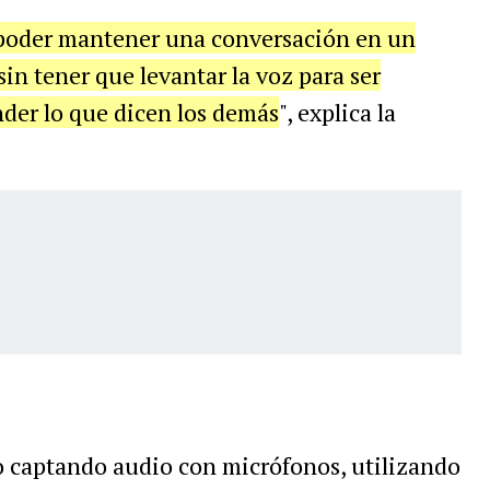
poder mantener una conversación en un
sin tener que levantar la voz para ser
der lo que dicen los demás
", explica la
o captando audio con micrófonos, utilizando