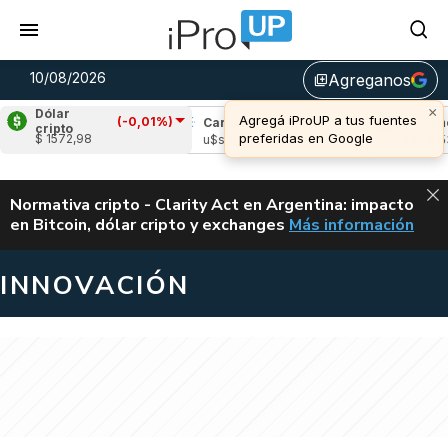
10/08/2026
Agreganos
library_add
×
Dólar
Agregá iProUP a tus fuentes
(-0,01%)
pple
(0,08%)
Cardano
(-0,96%)
Avalanch
cripto
preferidas en Google
$ 1572,98
s 1,03
u$s 0,20
u$s 6,53
ALERTA
Normativa cripto - Clarity Act en Argentina: impacto
en Bitcoin, dólar cripto y exchanges
Más información
CLARITY ACT EN AR
INNOVACIÓN