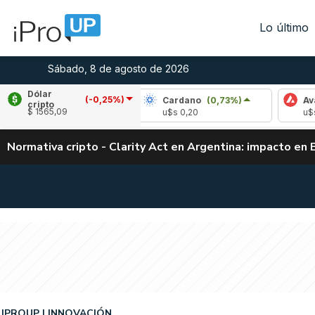
Lo último
Sábado, 8 de agosto de 2026
Dólar
(-0,25%)
pple
(1,31%)
Cardano
(0,73%)
Avalanch
cripto
$ 1565,09
s 1,03
u$s 0,20
u$s 6,53
Normativa cripto - Clarity Act en Argentina: impacto en 
IPROUP
INNOVACIÓN