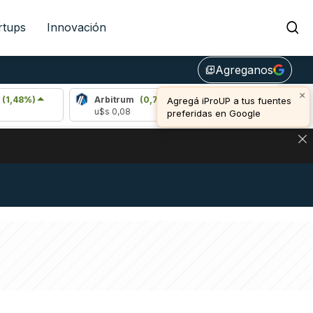
rtups
Innovación
Agreganos
library_add
×
)
Arbitrum
(0,72%)
Bitcoin
(1,19%)
Agregá iProUP a tus fuentes
u$s 0,08
u$s 64.989,00
preferidas en Google
NA: IMPACTO EN BITCOIN, DÓLAR CRIPTO Y EXCHANGES