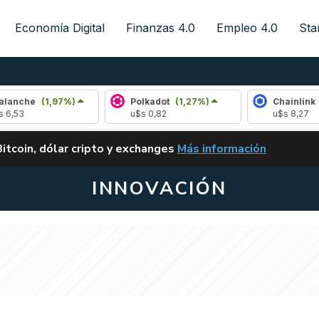
Economía Digital
Finanzas 4.0
Empleo 4.0
Sta
e
(1,97%)
Polkadot
(1,27%)
Chainlink
(1,48%
u$s 0,82
u$s 8,27
ALERTA
Bitcoin, dólar cripto y exchanges
Más información
CLARITY ACT EN ARGENTI
INNOVACIÓN