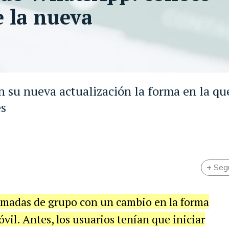
e la nueva
 su nueva actualización la forma en la qu
es
+ Seg
lamadas de grupo con un cambio en la forma
vil. Antes, los usuarios tenían que iniciar