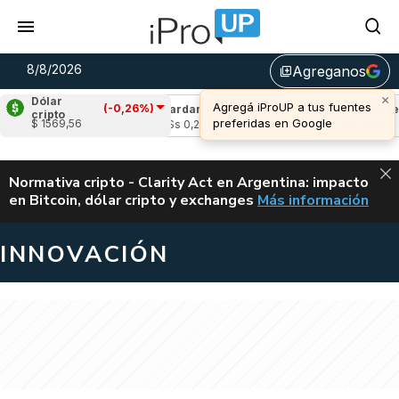
8/8/2026
Agreganos
library_add
×
Dólar
Agregá iProUP a tus fuentes
(-0,26%)
(0,69%)
Cardano
(-1,44%)
Avalanche
(
cripto
preferidas en Google
$ 1569,56
03
u$s 0,20
u$s 6,52
ALERTA
Normativa cripto - Clarity Act en Argentina: impacto
en Bitcoin, dólar cripto y exchanges
Más información
CLARITY ACT EN AR
INNOVACIÓN