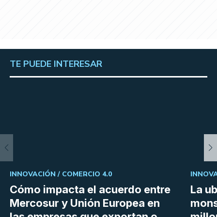
TE PUEDE INTERESAR
INNOVACIÓN /
COMERCIO 4.0
INNOVA
Cómo impacta el acuerdo entre
La ub
Mercosur y Unión Europea en
mons
las empresas que exportan o
millo