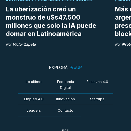
La uberización creó un
Más 
monstruo de u$s47.500
argen
millones que solo la IA puede
prese
domar en Latinoamérica
bloc
Por
Víctor Zapata
Por
iPro
EXPLORÁ
iProUP
Lo último
Economía
Finanzas 4.0
Digital
Empleo 4.0
Innovación
Startups
Leaders
Contacto
RSS