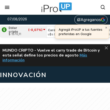
07/08/2026
Agreganos
library_add
×
Dólar
Agregá iProUP a tus fuentes
(-0,07%)
ple
(-1,28%)
Cardano
(6,01%)
Avalanche
cripto
preferidas en Google
$ 1570,11
1,04
u$s 0,20
u$s 6,46
ALERTA
MUNDO CRIPTO - Vuelve el carry trade de Bitcoin y
esta señal define los precios de agosto
Más
VUELVE EL CAR
información
INNOVACIÓN