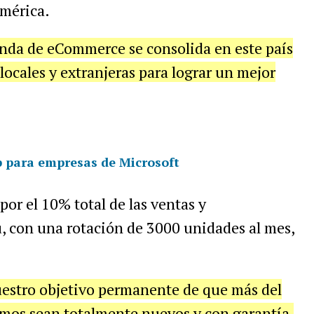
américa.
enda de eCommerce se consolida en este país
locales y extranjeras para lograr un mejor
 para empresas de Microsoft
or el 10% total de las ventas y
, con una rotación de 3000 unidades al mes,
uestro objetivo permanente de que más del
amos sean totalmente nuevos y con garantía.