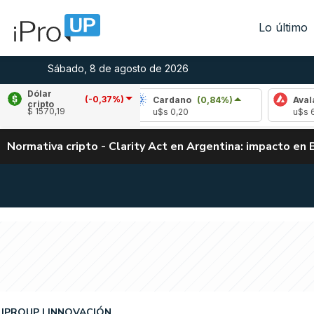
Lo último
Sábado, 8 de agosto de 2026
Dólar
(-0,37%)
le
(2,74%)
Cardano
(0,84%)
Avalanche
cripto
$ 1570,19
1,04
u$s 0,20
u$s 6,53
Normativa cripto - Clarity Act en Argentina: impacto en 
IPROUP
INNOVACIÓN