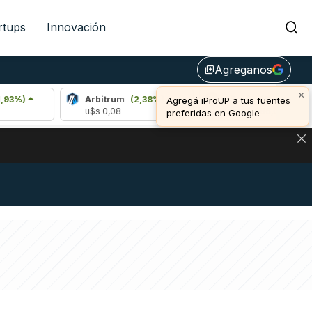
rtups
Innovación
Agreganos
library_add
×
Arbitrum
(2,38%)
Bitcoin
(0,43%)
Agregá iProUP a tus fuentes
u$s 0,08
u$s 65.086,00
preferidas en Google
NA: IMPACTO EN BITCOIN, DÓLAR CRIPTO Y EXCHANGES