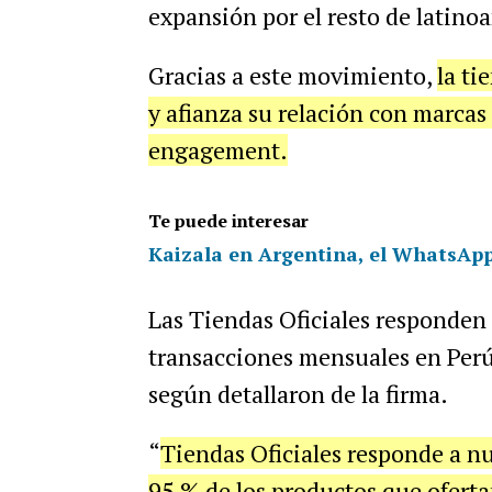
expansión por el resto de latino
Gracias a este movimiento,
la ti
y afianza su relación con marcas 
engagement.
Te puede interesar
Kaizala en Argentina, el WhatsApp
Las Tiendas Oficiales responden p
transacciones mensuales en Perú
según detallaron de la firma.
“
Tiendas Oficiales responde a n
95 % de los productos que ofert