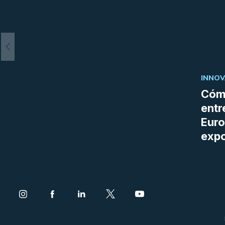
INNOV
Cómo
entr
Euro
expo