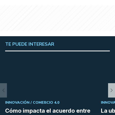
TE PUEDE INTERESAR
INNOVACIÓN /
COMERCIO 4.0
INNOVA
Cómo impacta el acuerdo entre
La ub