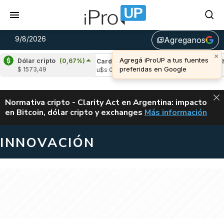
9/8/2026
Agreganos
library_add
×
Agregá iProUP a tus fuentes
Dólar cripto
(0,67%)
e
(0,06%)
Cardano
(-1,62%)
Avalanche
(
preferidas en Google
$ 1573,49
,04
u$s 0,20
u$s 6,48
ALERTA
Normativa cripto - Clarity Act en Argentina: impacto
en Bitcoin, dólar cripto y exchanges
Más información
CLARITY ACT EN AR
INNOVACIÓN