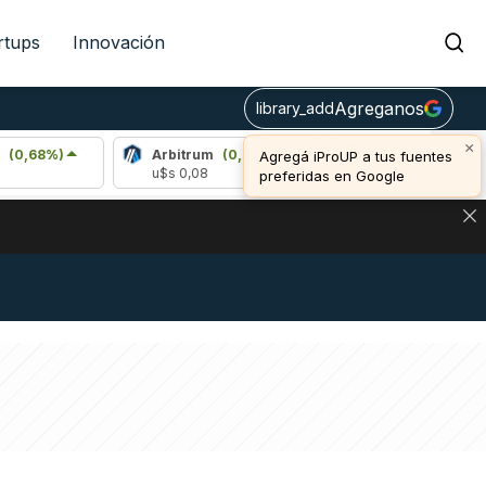
rtups
Innovación
Agreganos
library_add
×
8%)
Arbitrum
(0,04%)
Bitcoin
(1,23%)
Agregá iProUP a tus fuentes
u$s 0,08
u$s 65.009,00
preferidas en Google
NA: IMPACTO EN BITCOIN, DÓLAR CRIPTO Y EXCHANGES