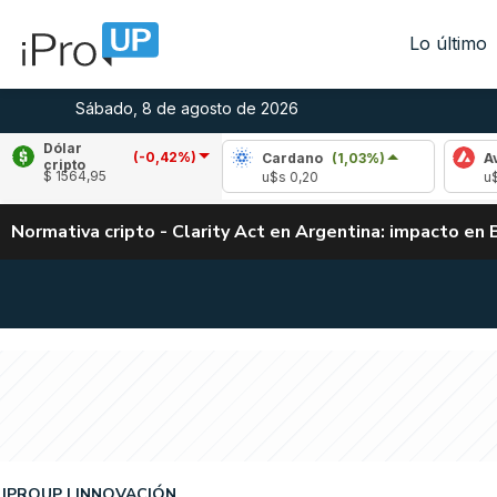
Lo último
Sábado, 8 de agosto de 2026
Dólar
(-0,42%)
Ripple
(1,93%)
Cardano
(1,03%)
Avalan
cripto
$ 1564,95
u$s 1,04
u$s 0,20
u$s 6,5
Normativa cripto - Clarity Act en Argentina: impacto en 
IPROUP
INNOVACIÓN