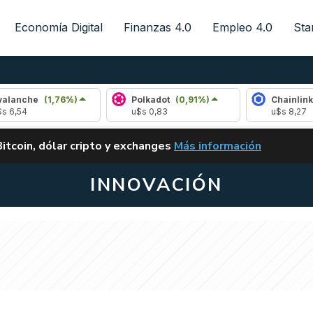
Economía Digital
Finanzas 4.0
Empleo 4.0
Sta
che
(1,76%)
Polkadot
(0,91%)
Chainlink
(0,6
4
u$s 0,83
u$s 8,27
ALERTA
Bitcoin, dólar cripto y exchanges
Más información
CLARITY ACT EN ARGENTI
INNOVACIÓN