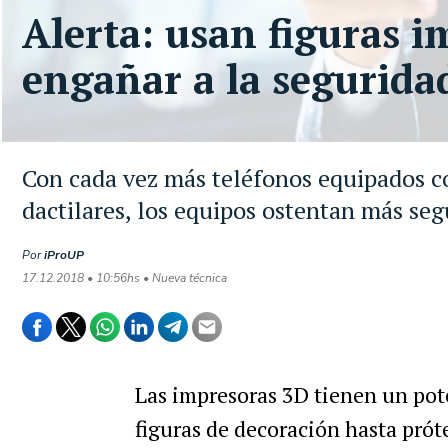
Alerta: usan figuras 
engañar a la segurida
Con cada vez más teléfonos equipados con
dactilares, los equipos ostentan más se
Por
iProUP
17.12.2018 • 10:56hs • Nueva técnica
Las impresoras 3D tienen un pot
figuras de decoración hasta próte