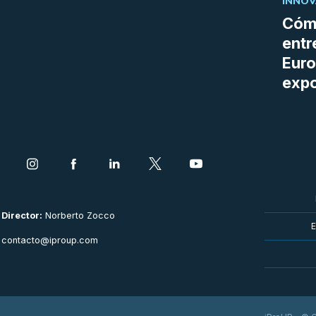
INNOV
Cómo
entr
Euro
expo
Director:
Norberto Zocco
E
contacto@iproup.com