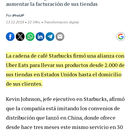
aumentar la facturación de sus tiendas
Por
iProUP
13.12.2018 • 22:34hs • Transformación digital
La
cadena
de
caf
é
Starbucks
firm
ó
una
alianza
con
Uber
Eats
para
llevar
sus
productos
desde
2
.
000
de
sus
tiendas
en
Estados
Unidos
hasta
el
domicilio
de
sus
clientes
.
Kevin
Johnson
,
jefe
ejecutivo
en
Starbucks
,
afirm
ó
que
la
compa
ñí
a
est
á
imitando
los
convenios
de
distribuci
ó
n
que
lanz
ó
en
China
,
donde
ofrece
desde
hace
tres
meses
este
mismo
servicio
en
30