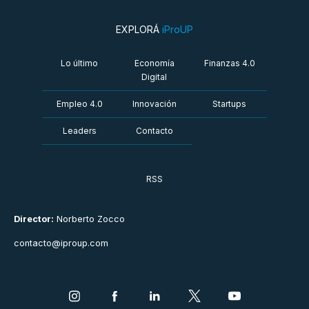
EXPLORÁ
iProUP
Lo último
Economía
Finanzas 4.0
Digital
Empleo 4.0
Innovación
Startups
Leaders
Contacto
RSS
Director:
Norberto Zocco
contacto@iproup.com