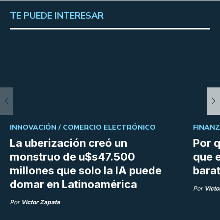
TE PUEDE INTERESAR
INNOVACIÓN /
COMERCIO ELECTRÓNICO
FINANZ
La uberización creó un
Por q
monstruo de u$s47.500
que e
millones que solo la IA puede
bara
domar en Latinoamérica
Por
Vícto
Por
Víctor Zapata