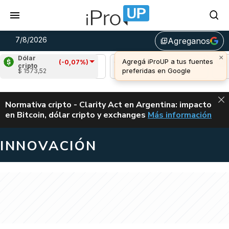
7/8/2026
Agreganos
library_add
×
Dólar
Agregá iProUP a tus fuentes
(-0,07%)
Ripple
(-2,10%)
Cardano
(-3,06%)
Av
cripto
preferidas en Google
$ 1573,52
u$s 1,02
u$s 0,20
u$
ALERTA
Normativa cripto - Clarity Act en Argentina: impacto
en Bitcoin, dólar cripto y exchanges
Más información
CLARITY ACT EN AR
INNOVACIÓN