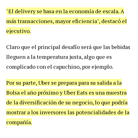
"
El
delivery
se
basa
en
la
econom
í
a
de
escala
.
A
m
á
s
transacciones
,
mayor
eficiencia
",
destac
ó
el
ejecutivo
.
Claro
que
el
principal
desaf
í
o
ser
á
que
las
bebidas
lleguen
a
la
temperatura
justa
,
algo
que
es
complicado
con
el
capuchino
,
por
ejemplo
.
Por
su
parte
,
Uber
se
prepara
para
su
salida
a
la
Bolsa
el
a
ñ
o
pr
ó
ximo
y
Uber
Eats
es
una
muestra
de
la
diversificaci
ó
n
de
su
negocio
,
lo
que
podr
í
a
mostrar
a
los
inversores
las
potencialidades
de
la
compa
ñí
a
.