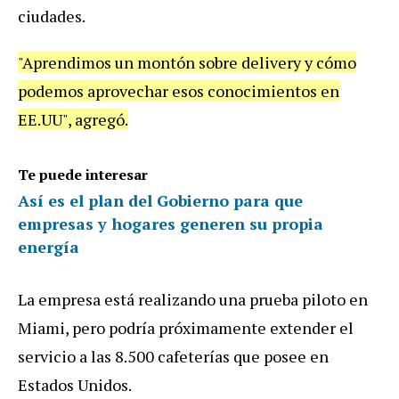
ciudades
.
"
Aprendimos
un
mont
ó
n
sobre
delivery
y
c
ó
mo
podemos
aprovechar
esos
conocimientos
en
EE
.
UU
",
agreg
ó.
Te puede interesar
Así es el plan del Gobierno para que
empresas y hogares generen su propia
energía
La
empresa
est
á
realizando
una
prueba
piloto
en
Miami
,
pero
podr
í
a
pr
ó
ximamente
extender
el
servicio
a
las
8
.
500
cafeter
í
as
que
posee
en
Estados
Unidos
.