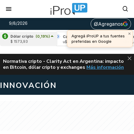
9/8/2026
Agreganos
library_add
×
Agregá iProUP a tus fuentes
Dólar cripto
(0,19%)
pple
(0,01%)
Cardano
(-0,02%)
Avalanch
preferidas en Google
$ 1573,93
s 1,03
u$s 0,20
u$s 6,48
ALERTA
Normativa cripto - Clarity Act en Argentina: impacto
en Bitcoin, dólar cripto y exchanges
Más información
CLARITY ACT EN AR
INNOVACIÓN