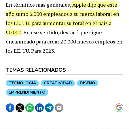
En términos más generales,
Apple dijo que este
año sumó 6.000 empleados a su fuerza laboral en
los EE. UU, para aumentar su total en el país a
90.000.
En ese sentido, destacó que sigue
encaminado para crear 20.000 nuevos empleos en
los EE. UU. Para 2023.
TEMAS RELACIONADOS
TECNOLOGIA
CREATIVIDAD
DISEÑO
EMPRENDIMIENTO