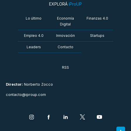
EXPLORÁ
iProUP
Lo último
Economía
Finanzas 4.0
Digital
Empleo 4.0
Innovación
Startups
Leaders
Contacto
RSS
Director:
Norberto Zocco
contacto@iproup.com