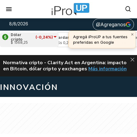
8/8/2026
Agreganos
library_add
×
Dólar
Agregá iProUP a tus fuentes
(-0,24%)
(0,87%)
Cardano
(0,38%)
Avalanche
(1
cripto
preferidas en Google
$ 1568,25
04
u$s 0,20
u$s 6,55
ALERTA
Normativa cripto - Clarity Act en Argentina: impacto
en Bitcoin, dólar cripto y exchanges
Más información
CLARITY ACT EN AR
INNOVACIÓN