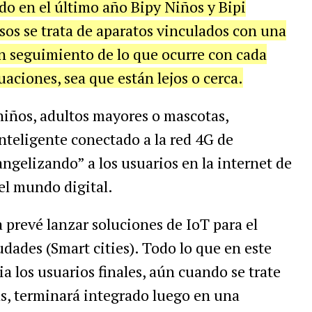
do
en
el
ú
ltimo
a
ñ
o
Bipy
Ni
ñ
os
y
Bipi
sos
se
trata
de
aparatos
vinculados
con
una
n
seguimiento
de
lo
que
ocurre
con
cada
tuaciones
,
sea
que
est
á
n
lejos
o
cerca
.
ni
ñ
os
,
adultos
mayores
o
mascotas
,
nteligente
conectado
a
la
red
4G
de
angelizando
”
a
los
usuarios
en
la
internet
de
el
mundo
digital
.
a
prev
é
lanzar
soluciones
de
IoT
para
el
udades
(
Smart
cities
).
Todo
lo
que
en
este
ia
los
usuarios
finales
,
a
ú
n
cuando
se
trate
s
,
terminar
á
integrado
luego
en
una