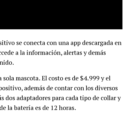
sitivo
se
conecta
con
una
app
descargada
en
ccede
a
la
informaci
ó
n
,
alertas
y
dem
á
s
inido
.
a
sola
mascota
.
El
costo
es
de
$
4
.
999
y
el
positivo
,
adem
á
s
de
contar
con
los
diversos
á
s
dos
adaptadores
para
cada
tipo
de
collar
y
de
la
bater
í
a
es
de
12
horas
.