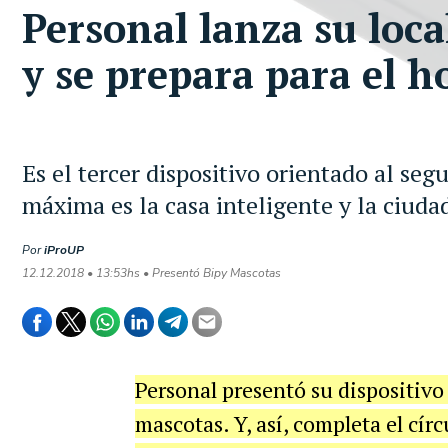
Personal lanza su loc
y se prepara para el h
Es el tercer dispositivo orientado al seg
máxima es la casa inteligente y la ciuda
Por
iProUP
12.12.2018 • 13:53hs • Presentó Bipy Mascotas
Personal
present
ó
su
dispositivo
mascotas
.
Y
,
as
í,
completa
el
c
í
rc