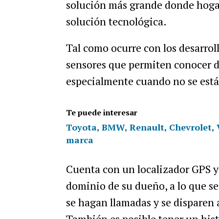
soluci
ó
n
m
á
s
grande
donde
hoga
soluci
ó
n
tecnol
ó
gica
.
Tal
como
ocurre
con
los
desarrol
sensores
que
permiten
conocer
d
especialmente
cuando
no
se
est
Te puede interesar
Toyota, BMW, Renault, Chevrolet, V
marca
Cuenta
con
un
localizador
GPS
y
dominio
de
su
due
ñ
o
,
a
lo
que
se
se
hagan
llamadas
y
se
disparen
Tambi
é
n
es
posible
tener
un
hist