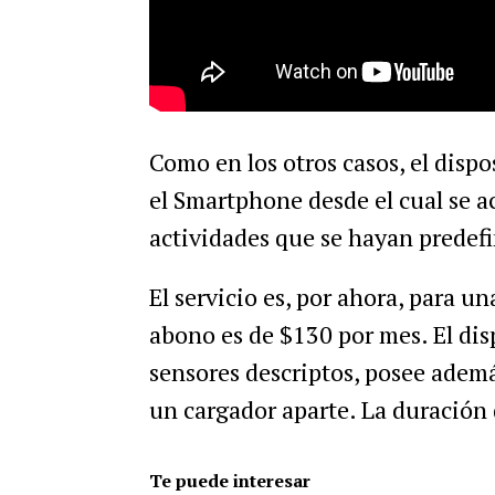
Como
en
los
otros
casos
,
el
dispo
el
Smartphone
desde
el
cual
se
a
actividades
que
se
hayan
predef
El
servicio
es
,
por
ahora
,
para
un
abono
es
de
$
130
por
mes
.
El
dis
sensores
descriptos
,
posee
adem
un
cargador
aparte
.
La
duraci
ó
n
Te puede interesar