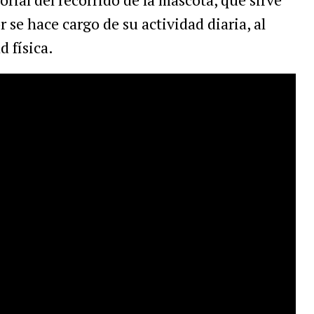
r
se
hace
cargo
de
su
actividad
diaria
,
al
ad
f
í
sica
.