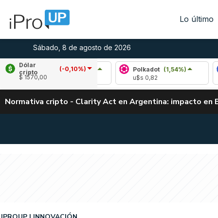
Lo último
Sábado, 8 de agosto de 2026
Dólar
(-0,10%)
Avalanche
(2,28%)
Polkadot
(1,54%)
Chai
cripto
$ 1570,00
u$s 6,53
u$s 0,82
u$s 8
Normativa cripto - Clarity Act en Argentina: impacto en 
IPROUP
INNOVACIÓN