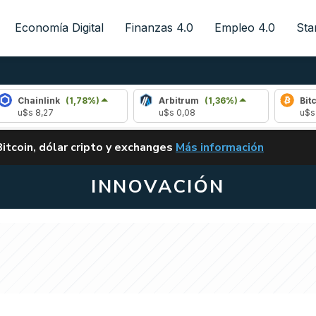
Economía Digital
Finanzas 4.0
Empleo 4.0
Sta
nlink
(1,78%)
Arbitrum
(1,36%)
Bitcoin
(1,
,27
u$s 0,08
u$s 64.971,0
ALERTA
Bitcoin, dólar cripto y exchanges
Más información
CLARITY ACT EN ARGENTI
INNOVACIÓN