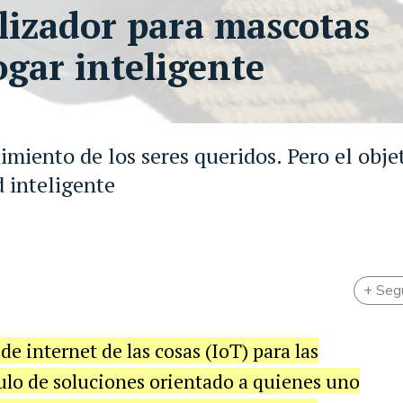
alizador para mascotas
ogar inteligente
uimiento de los seres queridos. Pero el obje
d inteligente
+ Seg
de
internet
de
las
cosas
(
IoT
)
para
las
ulo
de
soluciones
orientado
a
quienes
uno