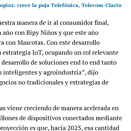
ropias: crece la puja Telefónica, Telecom-Clarín
estra
manera
de
ir
al
consumidor
final
,
n
a
ñ
o
con
Bipy
Ni
ñ
os
y
que
este
a
ñ
o
ra
con
Mascotas
.
Con
este
desarrollo
a
estrategia
IoT
,
ocupando
un
rol
relevante
desarrollo
de
soluciones
end
to
end
tanto
s
inteligentes
y
agroindustria
”,
dijo
gocios
no
tradicionales
y
estrategias
de
as
viene
creciendo
de
manera
acelerada
en
llones
de
dispositivos
conectados
mediante
proyecci
ó
n
es
que
,
hacia
2025
,
esa
cantidad