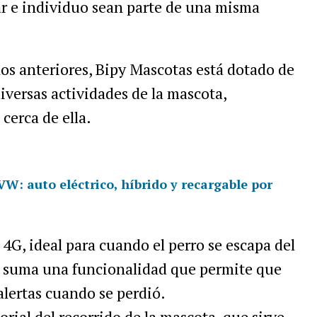
r
e
individuo
sean
parte
de
una
misma
los
anteriores
,
Bipy
Mascotas
est
á
dotado
de
iversas
actividades
de
la
mascota
,
á
cerca
de
ella
.
W: auto eléctrico, híbrido y recargable por
4G
,
ideal
para
cuando
el
perro
se
escapa
del
suma
una
funcionalidad
que
permite
que
alertas
cuando
se
perdi
ó.
orial
del
recorrido
de
la
mascota
,
que
sirve