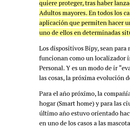
quiere
proteger
,
tras
haber
lanza
Adultos
mayores
.
En
todos
los
ca
aplicaci
ó
n
que
permiten
hacer
u
uno
de
ellos
en
determinadas
si
Los
dispositivos
Bipy
,
sean
para
funcionan
como
un
localizador
i
Personal
.
Y
es
un
modo
de
ir
“
ev
las
cosas
,
la
pr
ó
xima
evoluci
ó
n
d
Para
el
a
ñ
o
pr
ó
ximo
,
la
compa
ñí
hogar
(
Smart
home
)
y
para
las
ci
ú
ltimo
a
ñ
o
estuvo
orientado
hac
en
uno
de
los
casos
a
las
mascota