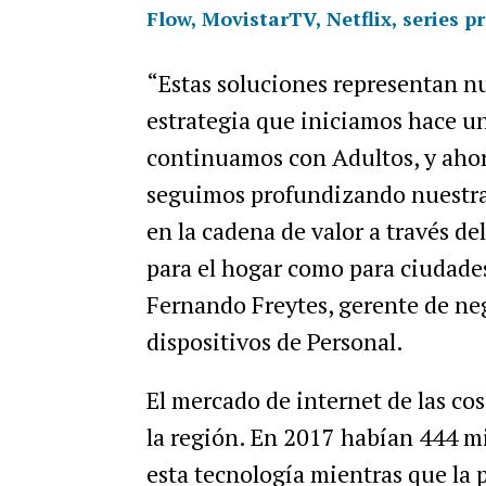
Flow, MovistarTV, Netflix, series p
“
Estas
soluciones
representan
nu
estrategia
que
iniciamos
hace
u
continuamos
con
Adultos
,
y
aho
seguimos
profundizando
nuestr
en
la
cadena
de
valor
a
trav
é
s
del
para
el
hogar
como
para
ciudade
Fernando
Freytes
,
gerente
de
ne
dispositivos
de
Personal
.
El
mercado
de
internet
de
las
cos
la
regi
ó
n
.
En
2017
hab
í
an
444
mi
esta
tecnolog
í
a
mientras
que
la