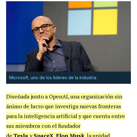
Microsoft, uno de los líderes de la industria
Diseñada junto a OpenAI, una organización sin
ánimo de lucro que investiga nuevas fronteras
para la inteligencia artificial y que cuenta entre
sus miembros con el fundador
de
Tesla
y
SpaceX
,
Elon Musk
, la unidad