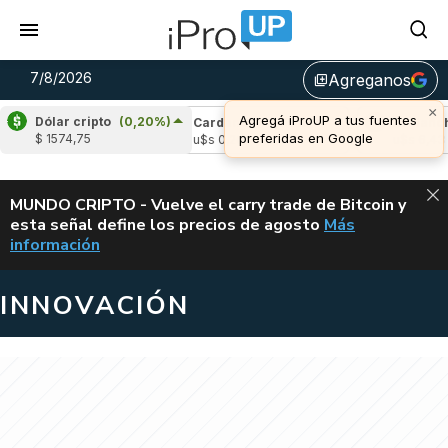
7/8/2026
Agreganos
library_add
×
Agregá iProUP a tus fuentes
Dólar cripto
(0,20%)
e
(-2,09%)
Cardano
(-2,79%)
Avalanche
preferidas en Google
$ 1574,75
,03
u$s 0,20
u$s 6,43
ALERTA
MUNDO CRIPTO - Vuelve el carry trade de Bitcoin y
esta señal define los precios de agosto
Más
VUELVE EL CAR
información
INNOVACIÓN