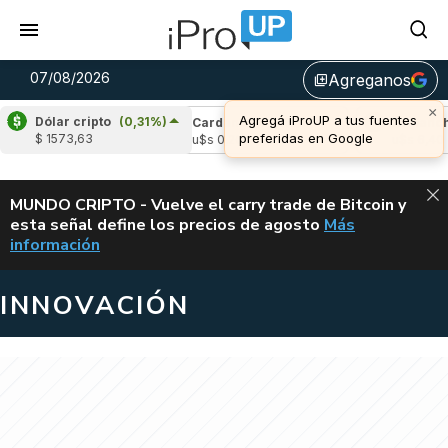
07/08/2026
Agreganos
library_add
×
Agregá iProUP a tus fuentes
Dólar cripto
(0,31%)
le
(-2,54%)
Cardano
(5,31%)
Avalanche
preferidas en Google
$ 1573,63
1,02
u$s 0,20
u$s 6,40
ALERTA
MUNDO CRIPTO - Vuelve el carry trade de Bitcoin y
esta señal define los precios de agosto
Más
VUELVE EL CAR
información
INNOVACIÓN