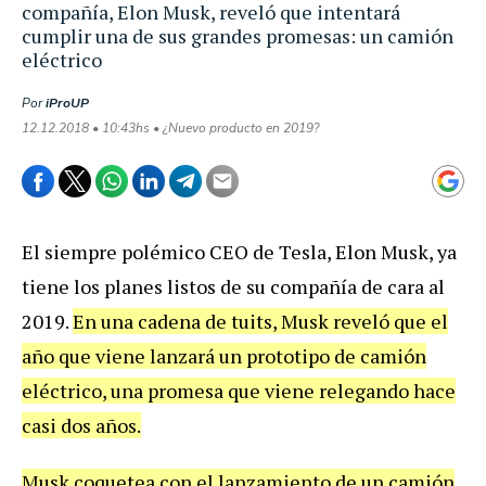
compañía, Elon Musk, reveló que intentará
cumplir una de sus grandes promesas: un camión
eléctrico
Por
iProUP
12.12.2018 • 10:43hs • ¿Nuevo producto en 2019?
El siempre polémico CEO de Tesla, Elon Musk, ya
tiene los planes listos de su compañía de cara al
2019.
En una cadena de tuits, Musk reveló que el
año que viene lanzará un prototipo de camión
eléctrico, una promesa que viene relegando hace
casi dos años.
Musk coquetea con el lanzamiento de un camión