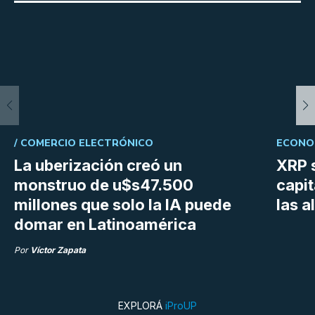
/
COMERCIO ELECTRÓNICO
ECONOM
La uberización creó un
XRP s
monstruo de u$s47.500
capit
millones que solo la IA puede
las a
domar en Latinoamérica
Por
Víctor Zapata
EXPLORÁ
iProUP