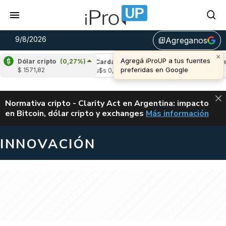
9/8/2026
Agreganos
library_add
×
Agregá iProUP a tus fuentes
Dólar cripto
(0,27%)
(-0,58%)
Cardano
(-1,40%)
Avalanche
(-
preferidas en Google
$ 1571,82
4
u$s 0,20
u$s 6,48
ALERTA
Normativa cripto - Clarity Act en Argentina: impacto
en Bitcoin, dólar cripto y exchanges
Más información
CLARITY ACT EN AR
INNOVACIÓN