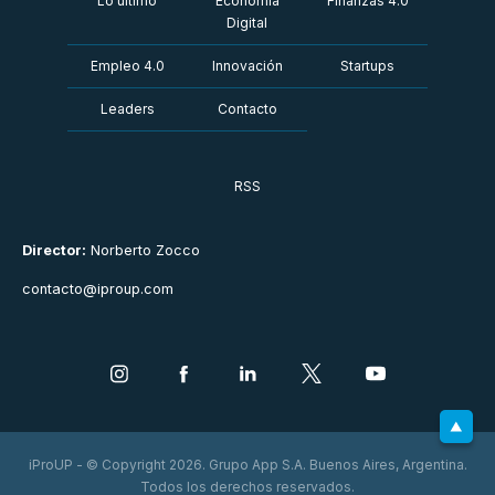
Lo último
Economía
Finanzas 4.0
Digital
Empleo 4.0
Innovación
Startups
Leaders
Contacto
RSS
Director:
Norberto Zocco
contacto@iproup.com
iProUP - © Copyright 2026. Grupo App S.A. Buenos Aires, Argentina.
Todos los derechos reservados.