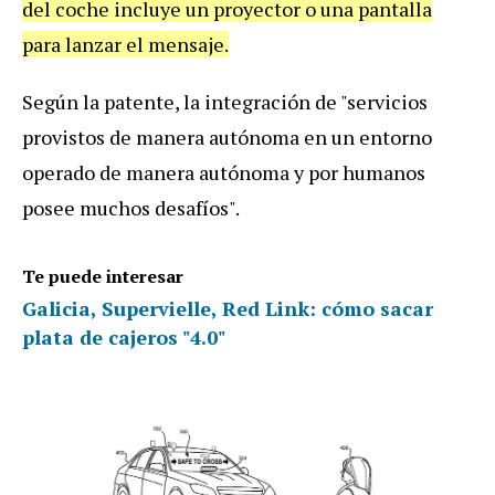
del
coche
incluye
un
proyector
o
una
pantalla
para
lanzar
el
mensaje
.
Seg
ú
n
la
patente
,
la
integraci
ó
n
de
"
servicios
provistos
de
manera
aut
ó
noma
en
un
entorno
operado
de
manera
aut
ó
noma
y
por
humanos
posee
muchos
desaf
í
os
".
Te puede interesar
Galicia, Supervielle, Red Link: cómo sacar
plata de cajeros "4.0"