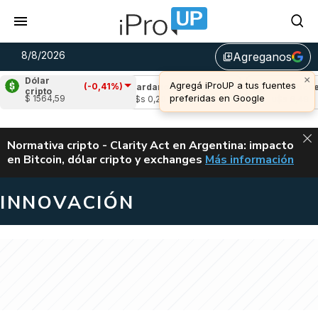
8/8/2026
Agreganos
library_add
×
Dólar
Agregá iProUP a tus fuentes
(-0,41%)
e
(-1,00%)
Cardano
(-0,47%)
Avalanche
(
cripto
preferidas en Google
$ 1564,59
03
u$s 0,20
u$s 6,49
ALERTA
Normativa cripto - Clarity Act en Argentina: impacto
en Bitcoin, dólar cripto y exchanges
Más información
CLARITY ACT EN AR
INNOVACIÓN