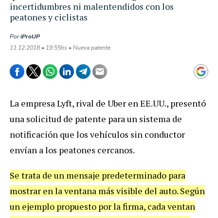
incertidumbres ni malentendidos con los
peatones y ciclistas
Por
iProUP
11.12.2018 • 19:55hs • Nueva patente
La
empresa
Lyft
,
rival
de
Uber
en
EE
.
UU
.,
present
ó
una
solicitud
de
patente
para
un
sistema
de
notificaci
ó
n
que
los
veh
í
culos
sin
conductor
env
í
an
a
los
peatones
cercanos
.
Se
trata
de
un
mensaje
predeterminado
para
mostrar
en
la
ventana
m
á
s
visible
del
auto
.
Seg
ú
n
un
ejemplo
propuesto
por
la
firma
,
cada
ventan