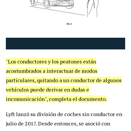
"
Los
conductores
y
los
peatones
est
á
n
acostumbrados
a
interactuar
de
modos
particulares
,
quitando
a
un
conductor
de
algunos
veh
í
culos
puede
derivar
en
dudas
e
incomunicaci
ó
n
",
completa
el
documento
.
Lyft
lanz
ó
su
divisi
ó
n
de
coches
sin
conductor
en
julio
de
2017
.
Desde
entonces
,
se
asoci
ó
con