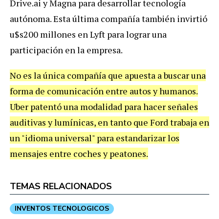
Drive
.
ai
y
Magna
para
desarrollar
tecnolog
í
a
aut
ó
noma
.
Esta
ú
ltima
compa
ñí
a
tambi
é
n
invirti
ó
u
$
s200
millones
en
Lyft
para
lograr
una
participaci
ó
n
en
la
empresa
.
No
es
la
ú
nica
compa
ñí
a
que
apuesta
a
buscar
una
forma
de
comunicaci
ó
n
entre
autos
y
humanos
.
Uber
patent
ó
una
modalidad
para
hacer
se
ñ
ales
auditivas
y
lum
í
nicas
,
en
tanto
que
Ford
trabaja
en
un
"
idioma
universal
"
para
estandarizar
los
mensajes
entre
coches
y
peatones
.
TEMAS RELACIONADOS
INVENTOS TECNOLOGICOS