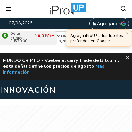
07/08/2026
Agreganos
library_add
×
Dólar
Agregá iProUP a tus fuentes
(-0,01%)
(-2,83%)
Cardano
(5,53%)
Avalanche
(-3
cripto
preferidas en Google
$ 1570,30
u$s 0,20
u$s 6,43
ALERTA
MUNDO CRIPTO - Vuelve el carry trade de Bitcoin y
esta señal define los precios de agosto
Más
VUELVE EL CAR
información
INNOVACIÓN