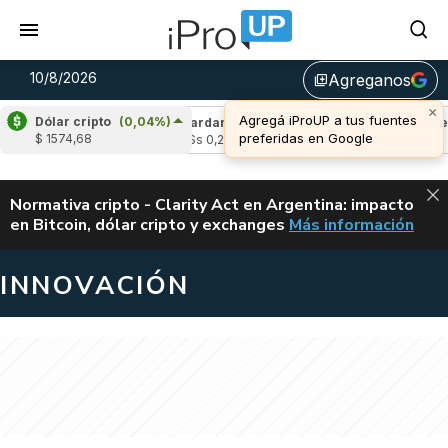
10/8/2026
Agreganos
library_add
×
Agregá iProUP a tus fuentes
Dólar cripto
(0,04%)
(-0,64%)
Cardano
(-0,78%)
Avalanche
(0,
preferidas en Google
$ 1574,68
u$s 0,20
u$s 6,50
ALERTA
Normativa cripto - Clarity Act en Argentina: impacto
en Bitcoin, dólar cripto y exchanges
Más información
CLARITY ACT EN AR
INNOVACIÓN