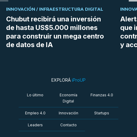
INNOVACIÓN /
INFRAESTRUCTURA DIGITAL
INNOVA
Chubut recibirá una inversión
Aler
de hasta US$5.000 millones
que i
para construir un mega centro
cont
de datos de IA
y ac
EXPLORÁ
iProUP
Lo último
Economía
Finanzas 4.0
Digital
Empleo 4.0
Innovación
Startups
Leaders
Contacto