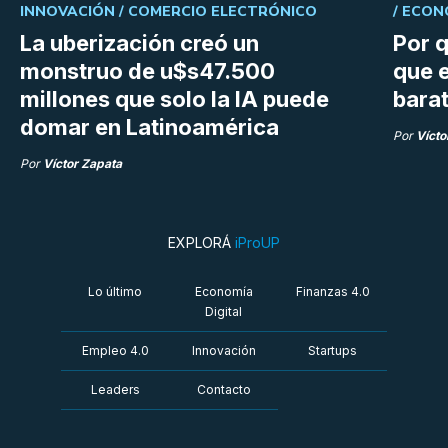
INNOVACIÓN /
COMERCIO ELECTRÓNICO
/
ECON
La uberización creó un
Por q
monstruo de u$s47.500
que e
millones que solo la IA puede
bara
domar en Latinoamérica
Por
Vícto
Por
Víctor Zapata
EXPLORÁ
iProUP
Lo último
Economía
Finanzas 4.0
Digital
Empleo 4.0
Innovación
Startups
Leaders
Contacto