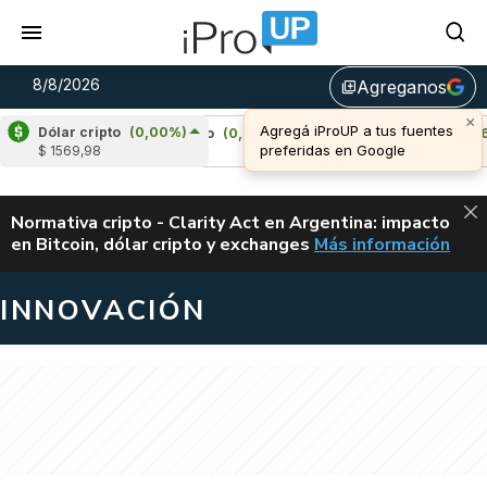
8/8/2026
Agreganos
library_add
Dólar cripto
(0,00%)
Cardano
(0,83%)
Avalanche
(2,66%)
$ 1569,98
u$s 0,20
u$s 6,55
ALERTA
Normativa cripto - Clarity Act en Argentina: impacto
en Bitcoin, dólar cripto y exchanges
Más información
CLARITY ACT EN AR
INNOVACIÓN