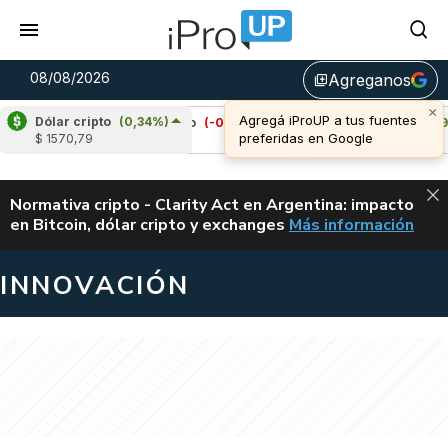
08/08/2026
Agreganos
library_add
Dólar cripto
(0,34%)
)
Cardano
(-0,55%)
Avalanche
(1,09%)
$ 1570,79
u$s 0,20
u$s 6,53
ALERTA
Normativa cripto - Clarity Act en Argentina: impacto
en Bitcoin, dólar cripto y exchanges
Más información
CLARITY ACT EN AR
INNOVACIÓN