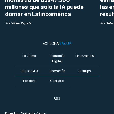
millones que solo la IA puede
las 
domar en Latinoamérica
resu
Por
Víctor Zapata
Por
Sebas
EXPLORÁ
iProUP
Lo último
Economía
Finanzas 4.0
Digital
Empleo 4.0
Innovación
Startups
Leaders
Contacto
RSS
Director:
Norberto Zocco