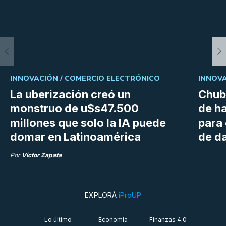
INNOVACIÓN /
COMERCIO ELECTRÓNICO
INNOVA
La uberización creó un
Chubu
monstruo de u$s47.500
de h
millones que solo la IA puede
para
domar en Latinoamérica
de da
Por
Víctor Zapata
EXPLORÁ
iProUP
Lo último
Economía
Finanzas 4.0