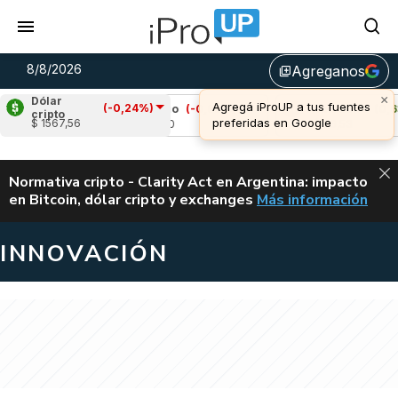
8/8/2026
Agreganos
library_add
×
Dólar
Agregá iProUP a tus fuentes
(-0,24%)
%)
Cardano
(-0,68%)
Avalanche
(0,63%)
cripto
preferidas en Google
$ 1567,56
u$s 0,20
u$s 6,53
ALERTA
Normativa cripto - Clarity Act en Argentina: impacto
en Bitcoin, dólar cripto y exchanges
Más información
CLARITY ACT EN AR
INNOVACIÓN