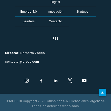
Digital
Empleo 4.0
Innovación
Startups
Leaders
Contacto
RSS
Director:
Norberto Zocco
contacto@iproup.com
iProUP - © Copyright 2026. Grupo App S.A. Buenos Aires, Argentina.
Todos los derechos reservados.