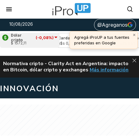
10/08/2026
Agreganos
library_add
×
Dólar
Agregá iProUP a tus fuentes
(-0,08%)
e
(-0,49%)
Cardano
(-0,61%)
Avalanche
cripto
preferidas en Google
$ 1572,11
,03
u$s 0,20
u$s 6,51
ALERTA
Normativa cripto - Clarity Act en Argentina: impacto
en Bitcoin, dólar cripto y exchanges
Más información
CLARITY ACT EN AR
INNOVACIÓN