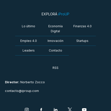
EXPLORÁ
iProUP
Lo último
Economía
Finanzas 4.0
Digital
Empleo 4.0
Innovación
Startups
Leaders
Contacto
RSS
Director:
Norberto Zocco
contacto@iproup.com