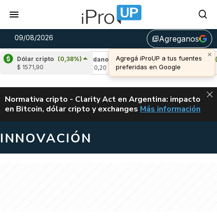
09/08/2026
Agreganos
library_add
×
Agregá iProUP a tus fuentes
Dólar cripto
(0,38%)
,34%)
Cardano
(-0,63%)
Avalanche
(0,5
preferidas en Google
$ 1571,90
u$s 0,20
u$s 6,49
ALERTA
Normativa cripto - Clarity Act en Argentina: impacto
en Bitcoin, dólar cripto y exchanges
Más información
CLARITY ACT EN AR
INNOVACIÓN