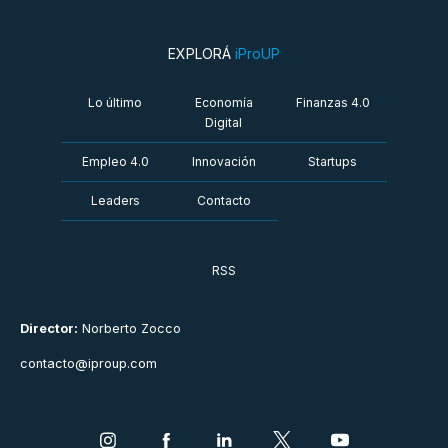
EXPLORÁ
iProUP
Lo último
Economía
Finanzas 4.0
Digital
Empleo 4.0
Innovación
Startups
Leaders
Contacto
RSS
Director:
Norberto Zocco
contacto@iproup.com