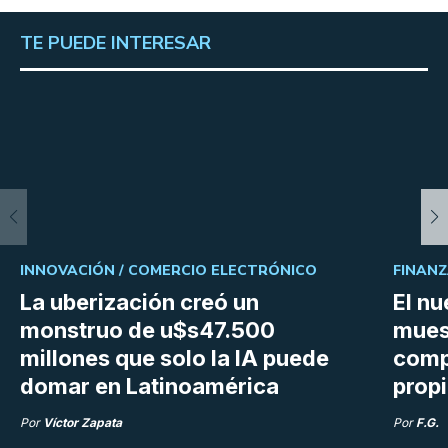
TE PUEDE INTERESAR
INNOVACIÓN /
COMERCIO ELECTRÓNICO
FINANZ
La uberización creó un
El n
monstruo de u$s47.500
mues
millones que solo la IA puede
compr
domar en Latinoamérica
prop
Por
Víctor Zapata
Por
F.G.