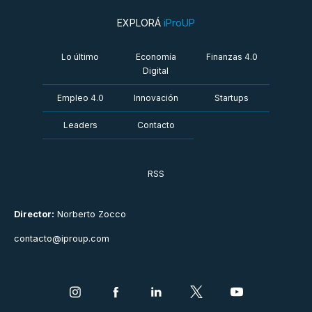
EXPLORÁ
iProUP
Lo último
Economía
Finanzas 4.0
Digital
Empleo 4.0
Innovación
Startups
Leaders
Contacto
RSS
Director:
Norberto Zocco
contacto@iproup.com