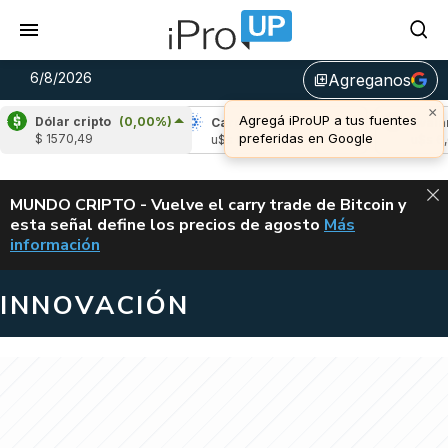
6/8/2026
Agreganos
library_add
Dólar cripto
(0,00%)
(-2,11%)
Cardano
(-1,50%)
Avalanche
(0
$ 1570,49
04
u$s 0,19
u$s 6,68
ALERTA
MUNDO CRIPTO - Vuelve el carry trade de Bitcoin y
esta señal define los precios de agosto
Más
VUELVE EL CAR
información
INNOVACIÓN