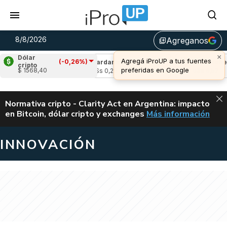
8/8/2026
Agreganos
library_add
×
Dólar
Agregá iProUP a tus fuentes
(-0,26%)
e
(0,69%)
Cardano
(-1,43%)
Avalanche
(
cripto
preferidas en Google
$ 1568,40
04
u$s 0,20
u$s 6,52
ALERTA
Normativa cripto - Clarity Act en Argentina: impacto
en Bitcoin, dólar cripto y exchanges
Más información
CLARITY ACT EN AR
INNOVACIÓN