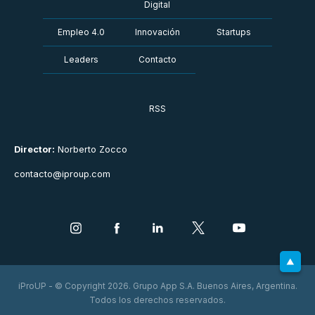
Digital
Empleo 4.0
Innovación
Startups
Leaders
Contacto
RSS
Director:
Norberto Zocco
contacto@iproup.com
iProUP - © Copyright 2026. Grupo App S.A. Buenos Aires, Argentina.
Todos los derechos reservados.