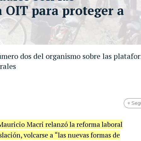
 OIT para proteger a
número dos del organismo sobre las platafo
rales
+ Seg
Mauricio Macri relanzó la reforma laboral
slación, volcarse a “las nuevas formas de