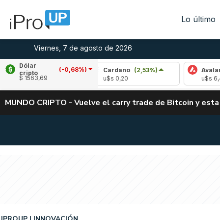
Lo último
Viernes, 7 de agosto de 2026
Dólar
(-0,68%)
(-1,11%)
Cardano
(2,53%)
Avalanche
(1
cripto
$ 1563,69
3
u$s 0,20
u$s 6,47
MUNDO CRIPTO - Vuelve el carry trade de Bitcoin y esta
IPROUP
INNOVACIÓN