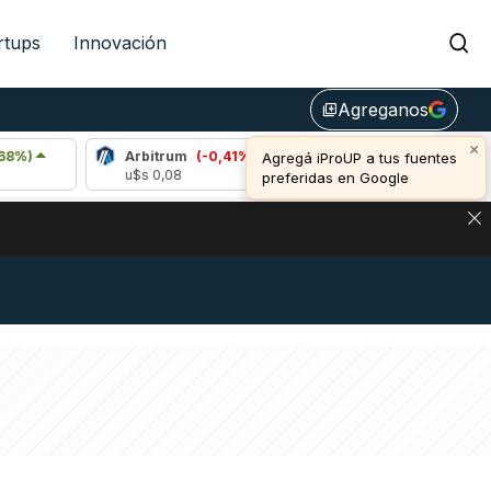
rtups
Innovación
Agreganos
library_add
×
Arbitrum
(-0,41%)
Bitcoin
(0,91%)
Agregá iProUP a tus fuentes
u$s 0,08
u$s 64.885,00
preferidas en Google
DE DE BITCOIN Y ESTA SEÑAL DEFINE LOS PRECIOS DE AG