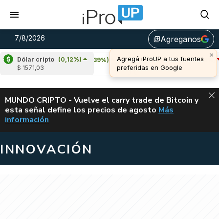
7/8/2026
Agreganos
library_add
Dólar cripto
(0,12%)
Cardano
(6,39%)
Avalanche
(-4,38%)
$ 1571,03
u$s 0,20
u$s 6,41
ALERTA
MUNDO CRIPTO - Vuelve el carry trade de Bitcoin y
esta señal define los precios de agosto
Más
VUELVE EL CAR
información
INNOVACIÓN