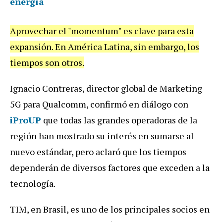
energía
Aprovechar
el
"
momentum
"
es
clave
para
esta
expansi
ó
n
.
En
Am
é
rica
Latina
,
sin
embargo
,
los
tiempos
son
otros
.
Ignacio
Contreras
,
director
global
de
Marketing
5G
para
Qualcomm
,
confirm
ó
en
di
á
logo
con
iProUP
que
todas
las
grandes
operadoras
de
la
regi
ó
n
han
mostrado
su
inter
é
s
en
sumarse
al
nuevo
est
á
ndar
,
pero
aclar
ó
que
los
tiempos
depender
á
n
de
diversos
factores
que
exceden
a
la
tecnolog
í
a
.
TIM
,
en
Brasil
,
es
uno
de
los
principales
socios
en