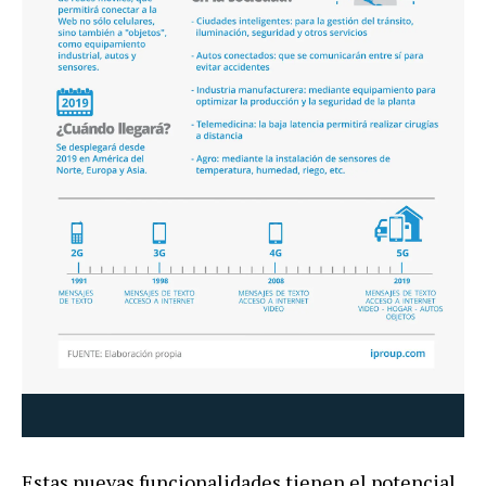
Estas
nuevas
funcionalidades
tienen
el
potencial