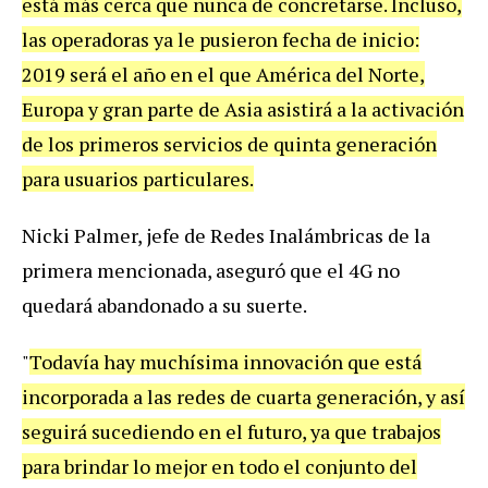
est
á
m
á
s
cerca
que
nunca
de
concretarse
.
Incluso
,
las
operadoras
ya
le
pusieron
fecha
de
inicio
:
2019
ser
á
el
a
ñ
o
en
el
que
Am
é
rica
del
Norte
,
Europa
y
gran
parte
de
Asia
asistir
á
a
la
activaci
ó
n
de
los
primeros
servicios
de
quinta
generaci
ó
n
para
usuarios
particulares
.
Nicki
Palmer
,
jefe
de
Redes
Inal
á
mbricas
de
la
primera
mencionada
,
asegur
ó
que
el
4G
no
quedar
á
abandonado
a
su
suerte
.
"
Todav
í
a
hay
much
í
sima
innovaci
ó
n
que
est
á
incorporada
a
las
redes
de
cuarta
generaci
ó
n
,
y
as
í
seguir
á
sucediendo
en
el
futuro
,
ya
que
trabajos
para
brindar
lo
mejor
en
todo
el
conjunto
del