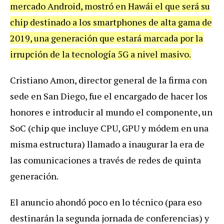
mercado
Android
,
mostr
ó
en
Haw
á
i
el
que
ser
á
su
chip
destinado
a
los
smartphones
de
alta
gama
de
2019
,
una
generaci
ó
n
que
estar
á
marcada
por
la
irrupci
ó
n
de
la
tecnolog
í
a
5G
a
nivel
masivo
.
Cristiano
Amon
,
director
general
de
la
firma
con
sede
en
San
Diego
,
fue
el
encargado
de
hacer
los
honores
e
introducir
al
mundo
el
componente
,
un
SoC
(
chip
que
incluye
CPU
,
GPU
y
m
ó
dem
en
una
misma
estructura
)
llamado
a
inaugurar
la
era
de
las
comunicaciones
a
trav
é
s
de
redes
de
quinta
generaci
ó
n
.
El
anuncio
ahond
ó
poco
en
lo
t
é
cnico
(
para
eso
destinar
á
n
la
segunda
jornada
de
conferencias
)
y