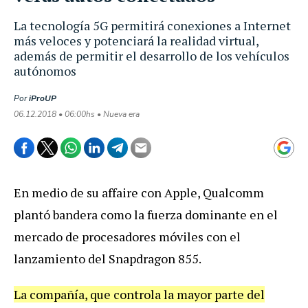
La tecnología 5G permitirá conexiones a Internet
más veloces y potenciará la realidad virtual,
además de permitir el desarrollo de los vehículos
autónomos
Por
iProUP
06.12.2018 • 06:00hs • Nueva era
En
medio
de
su
affaire
con
Apple
,
Qualcomm
plant
ó
bandera
como
la
fuerza
dominante
en
el
mercado
de
procesadores
m
ó
viles
con
el
lanzamiento
del
Snapdragon
855
.
La
compa
ñí
a
,
que
controla
la
mayor
parte
del