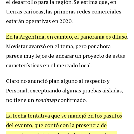
el
desarrollo
para
la
regi
ó
n
.
Se
estima
que
,
en
tierras
cariocas
,
las
primeras
redes
comerciales
estar
á
n
operativas
en
2020
.
En
la
Argentina
,
en
cambio
,
el
panorama
es
difuso
.
Movistar
avanz
ó
en
el
tema
,
pero
por
ahora
parece
muy
lejos
de
encarar
un
proyecto
de
estas
caracter
í
sticas
en
el
mercado
local
.
Claro
no
anunci
ó
plan
alguno
al
respecto
y
Personal
,
exceptuando
algunas
pruebas
aisladas
,
no
tiene
un
roadmap
confirmado
.
La
fecha
tentativa
que
se
manej
ó
en
los
pasillos
del
evento
,
que
cont
ó
con
la
presencia
de