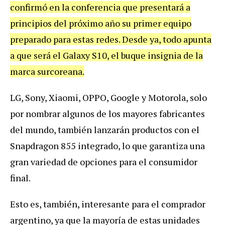
confirm
ó
en
la
conferencia
que
presentar
á
a
principios
del
pr
ó
ximo
a
ñ
o
su
primer
equipo
preparado
para
estas
redes
.
Desde
ya
,
todo
apunta
a
que
ser
á
el
Galaxy
S10
,
el
buque
insignia
de
la
marca
surcoreana
.
LG
,
Sony
,
Xiaomi
,
OPPO
,
Google
y
Motorola
,
solo
por
nombrar
algunos
de
los
mayores
fabricantes
del
mundo
,
tambi
é
n
lanzar
á
n
productos
con
el
Snapdragon
855
integrado
,
lo
que
garantiza
una
gran
variedad
de
opciones
para
el
consumidor
final
.
Esto
es
,
tambi
é
n
,
interesante
para
el
comprador
argentino
,
ya
que
la
mayor
í
a
de
estas
unidades