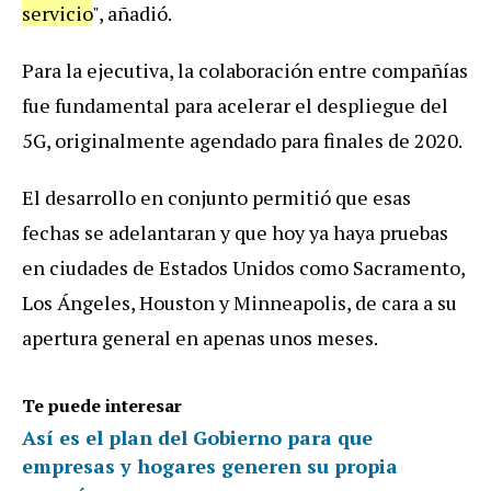
servicio
",
a
ñ
adi
ó.
Para
la
ejecutiva
,
la
colaboraci
ó
n
entre
compa
ñí
as
fue
fundamental
para
acelerar
el
despliegue
del
5G
,
originalmente
agendado
para
finales
de
2020
.
El
desarrollo
en
conjunto
permiti
ó
que
esas
fechas
se
adelantaran
y
que
hoy
ya
haya
pruebas
en
ciudades
de
Estados
Unidos
como
Sacramento
,
Los
Á
ngeles
,
Houston
y
Minneapolis
,
de
cara
a
su
apertura
general
en
apenas
unos
meses
.
Te puede interesar
Así es el plan del Gobierno para que
empresas y hogares generen su propia