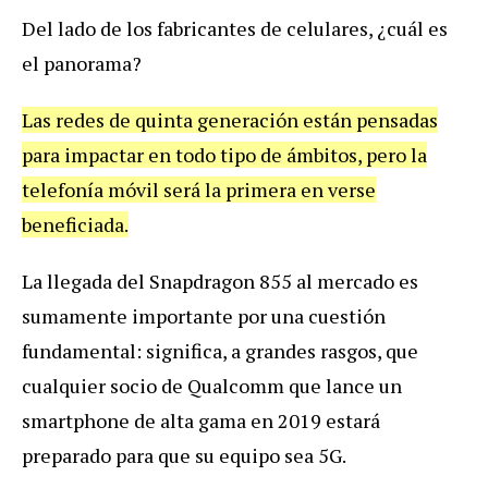
Del
lado
de
los
fabricantes
de
celulares
, ¿
cu
á
l
es
el
panorama
?
Las
redes
de
quinta
generaci
ó
n
est
á
n
pensadas
para
impactar
en
todo
tipo
de
á
mbitos
,
pero
la
telefon
í
a
m
ó
vil
ser
á
la
primera
en
verse
beneficiada
.
La
llegada
del
Snapdragon
855
al
mercado
es
sumamente
importante
por
una
cuesti
ó
n
fundamental
:
significa
,
a
grandes
rasgos
,
que
cualquier
socio
de
Qualcomm
que
lance
un
smartphone
de
alta
gama
en
2019
estar
á
preparado
para
que
su
equipo
sea
5G
.