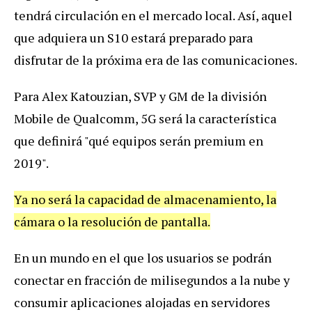
tendr
á
circulaci
ó
n
en
el
mercado
local
.
As
í,
aquel
que
adquiera
un
S10
estar
á
preparado
para
disfrutar
de
la
pr
ó
xima
era
de
las
comunicaciones
.
Para
Alex
Katouzian
,
SVP
y
GM
de
la
divisi
ó
n
Mobile
de
Qualcomm
,
5G
ser
á
la
caracter
í
stica
que
definir
á "
qu
é
equipos
ser
á
n
premium
en
2019
".
Ya
no
ser
á
la
capacidad
de
almacenamiento
,
la
c
á
mara
o
la
resoluci
ó
n
de
pantalla
.
En
un
mundo
en
el
que
los
usuarios
se
podr
á
n
conectar
en
fracci
ó
n
de
milisegundos
a
la
nube
y
consumir
aplicaciones
alojadas
en
servidores