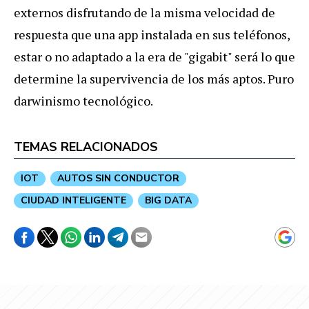
externos
disfrutando
de
la
misma
velocidad
de
respuesta
que
una
app
instalada
en
sus
tel
é
fonos
,
estar
o
no
adaptado
a
la
era
de
"
gigabit
"
ser
á
lo
que
determine
la
supervivencia
de
los
m
á
s
aptos
.
Puro
darwinismo
tecnol
ó
gico
.
TEMAS RELACIONADOS
IOT
AUTOS SIN CONDUCTOR
CIUDAD INTELIGENTE
BIG DATA