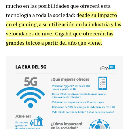
mucho
en
las
posibilidades
que
ofrecer
á
esta
tecnolog
í
a
a
toda
la
sociedad
:
d
esde
su
impacto
en
el
gaming
,
a
su
utilizaci
ó
n
en
la
industria
y
las
velocidades
de
nivel
Gigabit
que
ofrecer
á
n
las
grandes
telcos
a
partir
del
a
ñ
o
que
viene
.