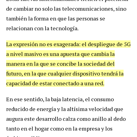
de
cambiar
no
solo
las
telecomunicaciones
,
sino
tambi
é
n
la
forma
en
que
las
personas
se
relacionan
con
la
tecnolog
í
a
.
La
expresi
ó
n
no
es
exagerada
:
el
despliegue
de
5G
a
nivel
masivo
es
una
apuesta
que
cambia
la
manera
en
la
que
se
concibe
la
sociedad
del
futuro
,
en
la
que
cualquier
dispositivo
tendr
á
la
capacidad
de
estar
conectado
a
una
red
.
En
ese
sentido
,
la
baja
latencia
,
el
consumo
reducido
de
energ
í
a
y
la
alt
í
sima
velocidad
que
augura
este
desarrollo
calza
como
anillo
al
dedo
tanto
en
el
hogar
como
en
la
empresa
y
los