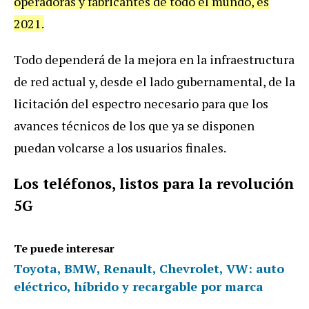
operadoras
y
fabricantes
de
todo
el
mundo
,
es
2021
.
Todo
depender
á
de
la
mejora
en
la
infraestructura
de
red
actual
y
,
desde
el
lado
gubernamental
,
de
la
licitaci
ó
n
del
espectro
necesario
para
que
los
avances
t
é
cnicos
de
los
que
ya
se
disponen
puedan
volcarse
a
los
usuarios
finales
.
Los
tel
é
fonos
,
listos
para
la
revoluci
ó
n
5G
Te puede interesar
Toyota, BMW, Renault, Chevrolet, VW: auto
eléctrico, híbrido y recargable por marca