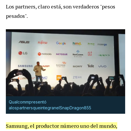
Los
partners
,
claro
est
á,
son
verdaderos
"
pesos
pesados
".
Qualcomm
present
ó
a
los
partners
que
integran
el
SnapDragon
855
Samsung
,
el
productor
n
ú
mero
uno
del
mundo
,