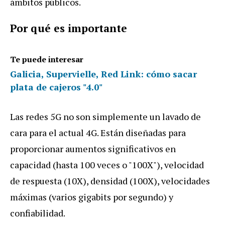
á
mbitos
p
ú
blicos
.
Por
qu
é
es
importante
Te puede interesar
Galicia, Supervielle, Red Link: cómo sacar
plata de cajeros "4.0"
Las
redes
5G
no
son
simplemente
un
lavado
de
cara
para
el
actual
4G
.
Est
á
n
dise
ñ
adas
para
proporcionar
aumentos
significativos
en
capacidad
(
hasta
100
veces
o
"
100X
"),
velocidad
de
respuesta
(
10X
),
densidad
(
100X
),
velocidades
m
á
ximas
(
varios
gigabits
por
segundo
)
y
confiabilidad
.