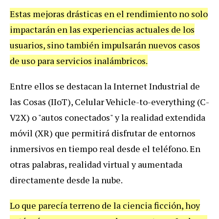
Estas
mejoras
dr
á
sticas
en
el
rendimiento
no
solo
impactar
á
n
en
las
experiencias
actuales
de
los
usuarios
,
sino
tambi
é
n
impulsar
á
n
nuevos
casos
de
uso
para
servicios
inal
á
mbricos
.
Entre
ellos
se
destacan
la
Internet
Industrial
de
las
Cosas
(
IIoT
),
Celular
Vehicle
-
to
-
everything
(
C
-
V2X
)
o
"
autos
conectados
"
y
la
realidad
extendida
m
ó
vil
(
XR
)
que
permitir
á
disfrutar
de
entornos
inmersivos
en
tiempo
real
desde
el
tel
é
fono
.
En
otras
palabras
,
realidad
virtual
y
aumentada
directamente
desde
la
nube
.
Lo
que
parec
í
a
terreno
de
la
ciencia
ficci
ó
n
,
hoy