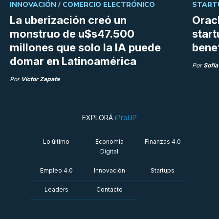
INNOVACIÓN /
COMERCIO ELECTRÓNICO
START
La uberización creó un
Orac
monstruo de u$s47.500
start
millones que solo la IA puede
bene
domar en Latinoamérica
Por
Sofia
Por
Víctor Zapata
EXPLORÁ
iProUP
Lo último
Economía
Finanzas 4.0
Digital
Empleo 4.0
Innovación
Startups
Leaders
Contacto