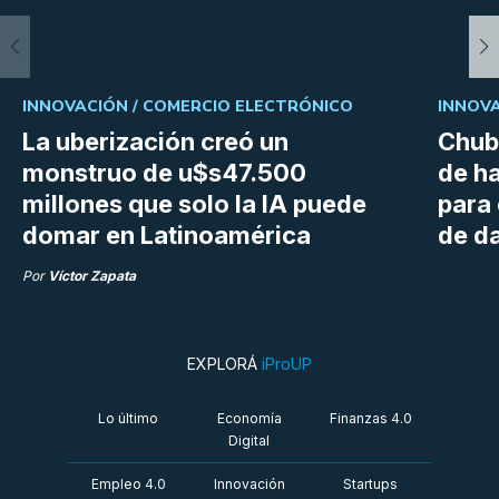
INNOVACIÓN /
COMERCIO ELECTRÓNICO
INNOVA
La uberización creó un
Chubu
monstruo de u$s47.500
de h
millones que solo la IA puede
para
domar en Latinoamérica
de da
Por
Víctor Zapata
EXPLORÁ
iProUP
Lo último
Economía
Finanzas 4.0
Digital
Empleo 4.0
Innovación
Startups