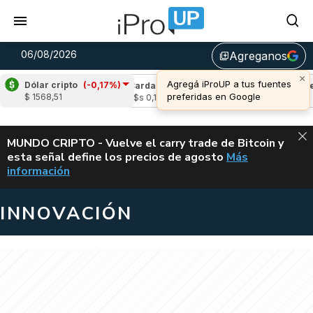
06/08/2026
Agreganos
library_add
×
Agregá iProUP a tus fuentes
Dólar cripto
(-0,17%)
(-1,57%)
Cardano
(-1,40%)
Avalanche
(-
preferidas en Google
$ 1568,51
5
u$s 0,19
u$s 6,44
ALERTA
MUNDO CRIPTO - Vuelve el carry trade de Bitcoin y
esta señal define los precios de agosto
Más
VUELVE EL CAR
información
INNOVACIÓN