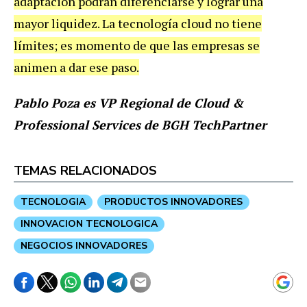
adaptación podrán diferenciarse y lograr una
mayor liquidez. La tecnología cloud no tiene
límites; es momento de que las empresas se
animen a dar ese paso.
Pablo Poza es VP Regional de Cloud &
Professional Services de BGH TechPartner
TEMAS RELACIONADOS
TECNOLOGIA
PRODUCTOS INNOVADORES
INNOVACION TECNOLOGICA
NEGOCIOS INNOVADORES